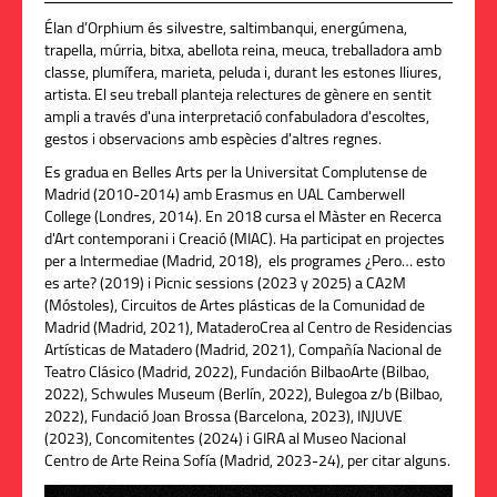
Élan d’Orphium és silvestre, saltimbanqui, energúmena,
trapella, múrria, bitxa, abellota reina, meuca, treballadora amb
classe, plumífera, marieta, peluda i, durant les estones lliures,
artista. El seu treball planteja relectures de gènere en sentit
ampli a través d'una interpretació confabuladora d'escoltes,
gestos i observacions amb espècies d'altres regnes.
Es gradua en Belles Arts per la Universitat Complutense de
Madrid (2010-2014) amb Erasmus en UAL Camberwell
College (Londres, 2014). En 2018 cursa el Màster en Recerca
d'Art contemporani i Creació (MIAC). Ha participat en projectes
per a Intermediae (Madrid, 2018), els programes ¿Pero… esto
es arte? (2019) i Picnic sessions (2023 y 2025) a CA2M
(Móstoles), Circuitos de Artes plásticas de la Comunidad de
Madrid (Madrid, 2021), MataderoCrea al Centro de Residencias
Artísticas de Matadero (Madrid, 2021), Compañía Nacional de
Teatro Clásico (Madrid, 2022), Fundación BilbaoArte (Bilbao,
2022), Schwules Museum (Berlín, 2022), Bulegoa z/b (Bilbao,
2022), Fundació Joan Brossa (Barcelona, 2023), INJUVE
(2023), Concomitentes (2024) i GIRA al Museo Nacional
Centro de Arte Reina Sofía (Madrid, 2023-24), per citar alguns.