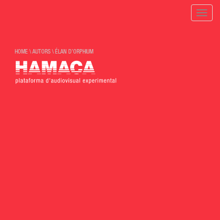
Toggle
naviga
HOME
\
AUTORS
\
ÉLAN D’ORPHIUM