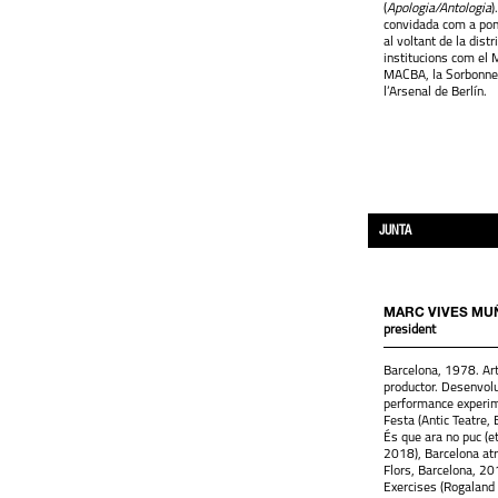
(
Apologia/Antologia
)
convidada com a pon
al voltant de la distr
institucions com el
MACBA, la Sorbonne 
l’Arsenal de Berlín.
JUNTA
MARC VIVES MU
president
Barcelona, 1978. Art
productor. Desenvol
performance experim
Festa (Antic Teatre,
És que ara no puc (e
2018), Barcelona atr
Flors, Barcelona, 20
Exercises (Rogaland