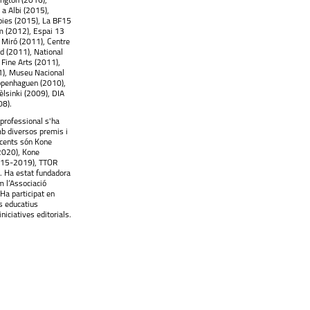
ngton (2016),
 a Albi (2015),
pies (2015), La BF15
um (2012), Espai 13
 Miró (2011), Centre
d (2011), National
Fine Arts (2011),
1), Museu Nacional
openhaguen (2010),
lsinki (2009), DIA
08).
 professional s'ha
b diversos premis i
cents són Kone
(2020), Kone
015-2019), TTOR
 Ha estat fundadora
m l’Associació
Ha participat en
s educatius
niciatives editorials.