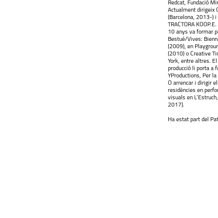
Redcat, Fundació Mi
Actualment dirigeix
(Barcelona, 2013-) i
TRACTORA KOOP.E. (
10 anys va formar pa
Bestué/Vives: Bienn
(2009), en Playgroun
(2010) o Creative T
York, entre altres. El
producció li porta a 
YProductions, Per la
O arrencar i dirigir 
residències en perfo
visuals en L’Estruch
2017).
Ha estat part del Pa