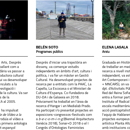
BELÉN SOTO
ELENA LASALA
Programes públics
Arxiu
s Arts, Després
Després d'iniciar una trajectòria en
Graduada en Històri
ballant com a
disseny, va començar estudis
de treballar en medi
dària va passar a
independents en àmbits d'art, cultura i
recerca a nivell inst
ductora cultural
política, i va fer un màster en Gestió
independent, va es
ui va desenvolupar
Cultural. Ha desenvolupat projectes de
Art Contemporani i
nculats a la
recerca per a entitats com la PAAC, La
+ MNCARS), on va c
vestigació i
Capella, La Escocesa o el Ministeri de
dpt. d'Activitats P
e la cultura. Va ser
Cultura d'Espanya. Co-fundadora de
Red del Reina Sofi
s de la
DU-DA i de Galaxxia en 2018.
entra a formar part
CA al 2005.
Prèviament ha treballat en l'àrea de
Institute of Radical
recerca d'Hangar i en Medialab Prado.
escala mediterràni
 ha impulsat
Ha participat i/o presentat projectes en
acció postcapitalis
le de Vídeo a la
exposicions-congressos-festivals com
l'equip de Hablaren
troduïa el vídeo a
a
b-e-c-o-m-i-n-g
(Biennal Arquitectura
projectes europeus 
a primera antologia
Venècia 2018), Sonar+D 2018 o el I
artística Planta Alta
xt espanyol
Congrés d'Ontologies Feministes
amb institucions c