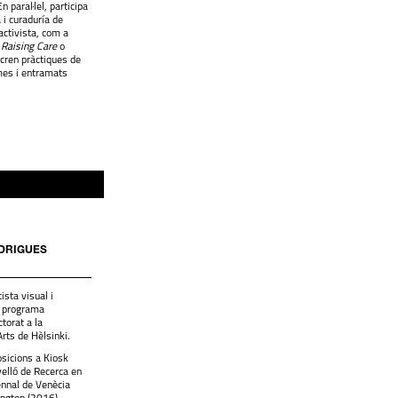
 paral·lel, participa
 i curaduría de
 activista, com a
,
Raising Care
o
cren pràctiques de
es i entramats
ADRIGUES
ista visual i
l programa
torat a la
Arts de Hèlsinki.
sicions a Kiosk
velló de Recerca en
ennal de Venècia