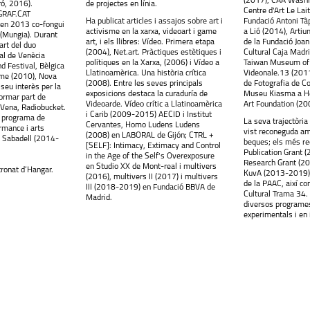
(2017), CAA Washi
ró, 2016).
de projectes en línia.
Centre d'Art Le Lait
 GRAF.CAT
Ha publicat articles i assajos sobre art i
Fundació Antoni Tà
 en 2013 co-fongui
activisme en la xarxa, videoart i game
a Lió (2014), Arti
Mungia). Durant
art, i els llibres: Vídeo. Primera etapa
de la Fundació Joan
rt del duo
(2004), Net.art. Pràctiques estètiques i
Cultural Caja Madri
al de Venècia
polítiques en la Xarxa, (2006) i Vídeo a
Taiwan Museum of 
d Festival, Bèlgica
Llatinoamèrica. Una història crítica
Videonale.13 (201
ime (2010), Nova
(2008). Entre les seves principals
de Fotografia de C
 seu interès per la
exposicions destaca la curaduría de
Museu Kiasma a Hè
formar part de
Videoarde. Vídeo crític a Llatinoamèrica
Art Foundation (20
 Vena, Radiobucket.
i Carib (2009-2015) AECID i Institut
el programa de
La seva trajectòria
Cervantes, Homo Ludens Ludens
rmance i arts
vist reconeguda am
(2008) en LABORAL de Gijón; CTRL +
, Sabadell (2014-
beques; els més re
[SELF]: Intimacy, Extimacy and Control
Publication Grant 
in the Age of the Self's Overexposure
Research Grant (2
en Studio XX de Mont-real i multivers
tronat d’Hangar.
KuvA (2013-2019).
(2016), multivers II (2017) i multivers
de la PAAC, així co
III (2018-2019) en Fundació BBVA de
Cultural Trama 34. 
Madrid.
diversos programe
experimentals i en i