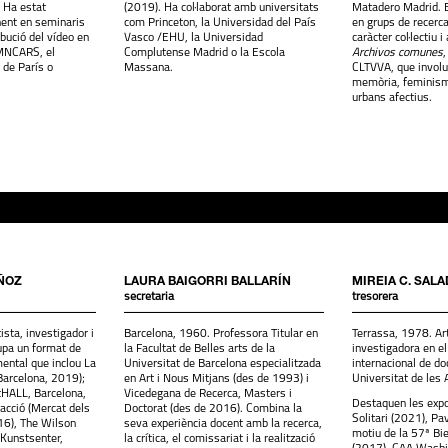
. Ha estat
(2019). Ha col·laborat amb universitats
Matadero Madrid. En
ent en seminaris
com Princeton, la Universidad del País
en grups de recerca
ibució del vídeo en
Vasco /EHU, la Universidad
caràcter col·lectiu i
 MNCARS, el
Complutense Madrid o la Escola
Archivos comunes
de París o
Massana.
CLTVVA, que involu
memòria, feminism
urbans afectius.
ÑOZ
LAURA BAIGORRI BALLARÍN
MIREIA C. SAL
secretaria
tresorera
ista, investigador i
Barcelona, 1960. Professora Titular en
Terrassa, 1978. Art
upa un format de
la Facultat de Belles arts de la
investigadora en e
ental que inclou La
Universitat de Barcelona especialitzada
internacional de doc
 Barcelona, 2019);
en Art i Nous Mitjans (des de 1993) i
Universitat de les 
tHALL, Barcelona,
Vicedegana de Recerca, Masters i
Destaquen les expo
acció (Mercat dels
Doctorat (des de 2016). Combina la
Solitari (2021), Pa
16), The Wilson
seva experiència docent amb la recerca,
motiu de la 57ª Bi
 Kunstsenter,
la crítica, el comissariat i la realització