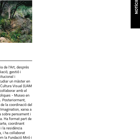
NOTÍCIES
a de l'Art, després
ació, gestió i
itucional i
tudiar un màster en
 Cultura Visual (UAM
ol·laborar amb el
úbliques - Museo en
a. Posteriorment,
 de la coordinació del
 Imagination, xarxa a
a sobre pensament i
ta. Ha format part de
arte, coordinant
i la residència
, i ha col·laborat
om la Fundació Miró i