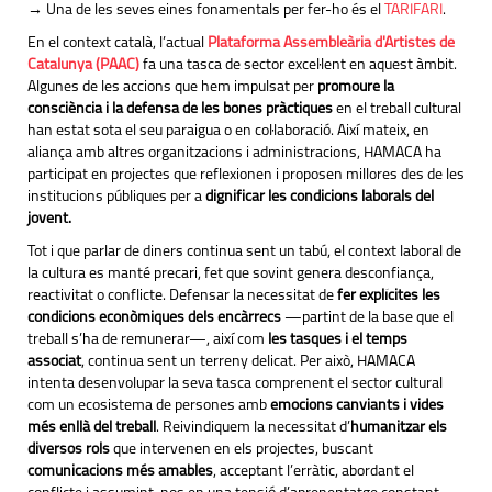
→ Una de les seves eines fonamentals per fer-ho és el
TARIFARI
.
En el context català, l’actual
Plataforma Assembleària d'Artistes de
Catalunya (PAAC)
fa una tasca de sector excel·lent en aquest àmbit.
Algunes de les accions que hem impulsat per
promoure la
consciència i la defensa de les bones pràctiques
en el treball cultural
han estat sota el seu paraigua o en col·laboració. Així mateix, en
aliança amb altres organitzacions i administracions, HAMACA ha
participat en projectes que reflexionen i proposen millores des de les
institucions públiques per a
dignificar les condicions laborals del
jovent.
Tot i que parlar de diners continua sent un tabú, el context laboral de
la cultura es manté precari, fet que sovint genera desconfiança,
reactivitat o conflicte. Defensar la necessitat de
fer explícites les
condicions econòmiques dels encàrrecs
—partint de la base que el
treball s’ha de remunerar—, així com
les tasques i el temps
associat
, continua sent un terreny delicat. Per això, HAMACA
intenta desenvolupar la seva tasca comprenent el sector cultural
com un ecosistema de persones amb
emocions canviants i vides
més enllà del treball
. Reivindiquem la necessitat d’
humanitzar els
diversos rols
que intervenen en els projectes, buscant
comunicacions més amables
, acceptant l’erràtic, abordant el