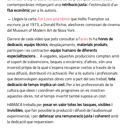
contemporànies mitjançant una
retribució justa
i l’estimulació d’un
flux econòmic
per a lis autoris.
→ Llegeix la carta
For Love and Honor
que Hollis Frampton va
escriure, ja el 1973, a Donald Richie, aleshores comissari de cinema
del Museum of Modern Art de Nova York.
Darrere de cada vídeo que pots consultar a l'
arxiu
hi ha
hores de
dedicació
,
equips tècnics
, desplaçaments,
materials produïts
,
participen i es contracten
equips humans de diferents
especialitzacions
… A vegades, aquestes produccions compten amb
el suport de subvencions, beques o encàrrecs; d’altres, són una
inversió pròpia de la qual s’espera recuperar costos a través de la
seva difusió, distribució i/o activació. Per a lis autoris i profesionals
que desenvolupen aquestes obres com a part del seu treball,
tota
dedicació de temps implica un cost.
Per a les professionals de la
cultura que ideen i coordinen els programes on es mostren
aquestes obres, tot el temps invertit també suposa un cost.
HAMACA treballa per
posar en valor totes les tasques, visibles i
invisibles
, que fan possible la producció i difusió de l’audiovisual
experimental, i per
defensar una remuneració justa i coherent
amb
la dedicació que requereixen.