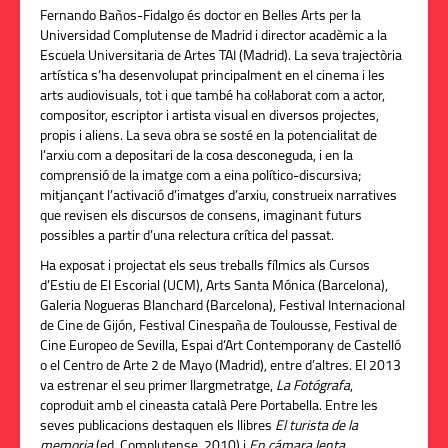
Fernando Baños-Fidalgo és doctor en Belles Arts per la
Universidad Complutense de Madrid i director acadèmic a la
Escuela Universitaria de Artes TAI (Madrid). La seva trajectòria
artística s’ha desenvolupat principalment en el cinema i les
arts audiovisuals, tot i que també ha col·laborat com a actor,
compositor, escriptor i artista visual en diversos projectes,
propis i aliens. La seva obra se sosté en la potencialitat de
l’arxiu com a depositari de la cosa desconeguda, i en la
comprensió de la imatge com a eina político-discursiva;
mitjançant l’activació d’imatges d’arxiu, construeix narratives
que revisen els discursos de consens, imaginant futurs
possibles a partir d’una relectura crítica del passat.
Ha exposat i projectat els seus treballs fílmics als Cursos
d’Estiu de El Escorial (UCM), Arts Santa Mónica (Barcelona),
Galeria Nogueras Blanchard (Barcelona), Festival Internacional
de Cine de Gijón, Festival Cinespaña de Toulousse, Festival de
Cine Europeo de Sevilla, Espai d’Art Contemporany de Castelló
o el Centro de Arte 2 de Mayo (Madrid), entre d’altres. El 2013
va estrenar el seu primer llargmetratge,
La Fotógrafa
,
coproduit amb el cineasta català Pere Portabella. Entre les
seves publicacions destaquen els llibres
El turista de la
memoria
(ed. Complutense, 2010) i
En cámara lenta