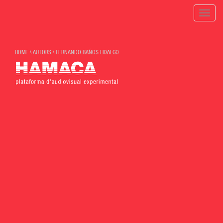
Toggle
naviga
HOME
\
AUTORS
\
FERNANDO BAÑOS FIDALGO