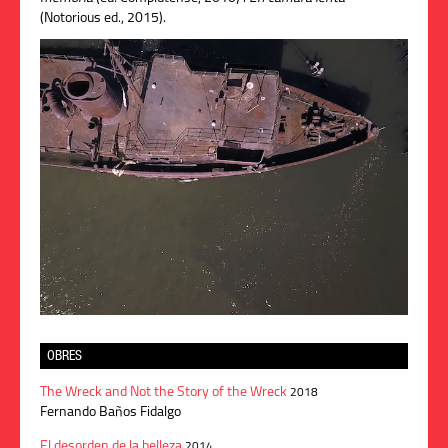
(Notorious ed., 2015).
OBRES
The Wreck and Not the Story of the Wreck
2018
Fernando Baños Fidalgo
El desorden de la belleza
2014