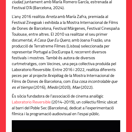
ciudad,
juntament amb María Romero García, estrenada al
Festival D’A (Barcelona, 2024).
L’any 2016 realitza
Arreta
amb María Zafra, premiada al
Festival Zinegoak i exhibida a la Mostra Internacional de Films
de Dones de Barcelona, Festival Márgenes, Festival Cinespaña
Toulouse, entre altres. El 2010 va realitzar el seu primer
documental,
A Casa Que Eu Quero
, amb Joana Frazão, una
producció de Terratreme Filmes (Lisboa) seleccionada per
representar Portugal a DocEuropa II, recorrent diversos
festivals i mostres. També és autora de diversos
curtmetratges, com Vecines, una peça col·lectiva produïda pel
Laboratorio Reversible. Entre 2016 i 2022, realitza diferents
peces per al projecte Arxipèlag de la Mostra Internacional de
Films de Dones de Barcelona, com
Esa cosa incontrolable que
es el tiempo
(2016),
Miedo
(2020),
Mae
(2022).
És sòcia fundadora de l’associació de cinema analògic
Laboratorio Reversible
(2014-2019), un col·lectiu fílmic ubicat
al barri del Poble Sec (Barcelona), dedicat a l’experimentació
fílmica i la programació audiovisual en l’espai públic.