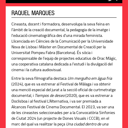
RAQUEL MARQUES
Cineasta, docent i formadora, desenvolupa la seva feina en
l'àmbit de la creació documental, la pedagogia de la imatge i
l'educació cinematogràfica des d'una mirada feminista.
Llicenciada en Ciències de la Comunicació per la Universidade
Nova de Lisboa i Màster en Documental de Creació per la
Universitat Pompeu Fabra (Barcelona). És sòcia i
corresponsable de l’equip de projectes educatius de Drac Màgic,
una cooperativa catalana dedicada a l’estudi i la divulgació del
cinema i la cultura audiovisual.
Entre la seva filmografia destaca
Um mergulho em água fria
(2024), que es va estrenar al Festival de Màlaga i va obtenir
una menció especial del jurat a la secció oficial de curtmetratge
documental, i
Tiempos de deseo
(2020), que es va estrenar a
Doclisboa i al festival L’Alternativa, i va ser premiada a
Alcances Festival de Cinema Documental. El 2023, va ser una
de les cineastes seleccionades per a la Convocatòria Sinfonies
de Ciutat 2024 (un projecte de Dones Visuals i CCCB), en el
marc del qual va realitzar la peça
Una ciudad dentro de una