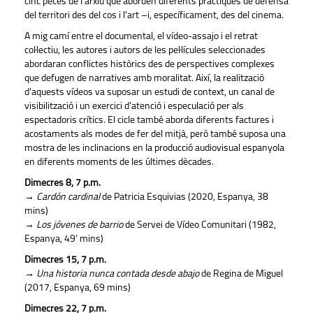
cinc peces de l'arxiu que aborden diferents pràctiques de defensa
del territori des del cos i l'art –i, específicament, des del cinema.
A mig camí entre el documental, el vídeo-assajo i el retrat
col·lectiu, les autores i autors de les pel·lícules seleccionades
abordaran conflictes històrics des de perspectives complexes
que defugen de narratives amb moralitat. Així, la realització
d'aquests vídeos va suposar un estudi de context, un canal de
visibilització i un exercici d'atenció i especulació per als
espectadoris crítics. El cicle també aborda diferents factures i
acostaments als modes de fer del mitjà, però també suposa una
mostra de les inclinacions en la producció audiovisual espanyola
en diferents moments de les últimes dècades.
Dimecres 8, 7 p.m.
→
Cardón cardinal
de Patricia Esquivias (2020, Espanya, 38
mins)
→
Los jóvenes de barrio
de Servei de Vídeo Comunitari (1982,
Espanya, 49‘ mins)
Dimecres 15, 7 p.m.
→
Una historia nunca contada desde abajo
de Regina de Miguel
(2017, Espanya, 69 mins)
Dimecres 22, 7 p.m.