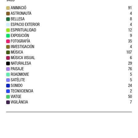
TAGS
ANIMACIÓ
91
ASTRONAUTA
4
BELLESA
8
ESPACIO EXTERIOR
4
ESPIRITUALIDAD
12
EXPOSICIÓN
9
FOTOGRAFÍA
35
INVESTIGACIÓN
4
MÚSICA
107
MÚSICA VISUAL
6
NATURALESA
29
PAISAJE
76
ROADMOVIE
5
SATÉLITE
5
SONIDO
24
TECNOCIENCIA
2
VIATGE
50
VIGILÀNCIA
7