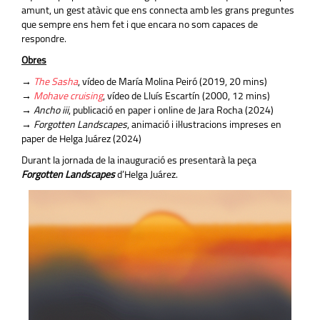
amunt, un gest atàvic que ens connecta amb les grans preguntes
que sempre ens hem fet i que encara no som capaces de
respondre.
Obres
→
The Sasha
, vídeo de María Molina Peiró (2019, 20 mins)
→
Mohave cruising
, vídeo de Lluís Escartín (2000, 12 mins)
→
Ancho iii
, publicació en paper i online de Jara Rocha (2024)
→
Forgotten Landscapes
, animació i il·lustracions impreses en
paper de Helga Juárez (2024)
Durant la jornada de la inauguració es presentarà la peça
Forgotten Landscapes
d’Helga Juárez.