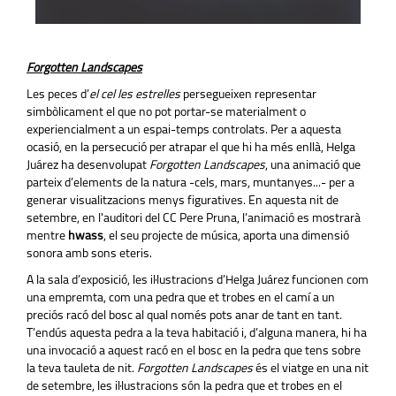
Forgotten Landscapes
Les peces d’
el cel les estrelles
persegueixen representar
simbòlicament el que no pot portar-se materialment o
experiencialment a un espai-temps controlats. Per a aquesta
ocasió, en la persecució per atrapar el que hi ha més enllà, Helga
Juárez ha desenvolupat
Forgotten Landscapes
, una animació que
parteix d’elements de la natura -cels, mars, muntanyes...- per a
generar visualitzacions menys figuratives. En aquesta nit de
setembre, en l'auditori del CC Pere Pruna, l’animació es mostrarà
mentre
hwass
, el seu projecte de música, aporta una dimensió
sonora amb sons eteris.
A la sala d’exposició, les il·lustracions d’Helga Juárez funcionen com
una empremta, com una pedra que et trobes en el camí a un
preciós racó del bosc al qual només pots anar de tant en tant.
T’endús aquesta pedra a la teva habitació i, d’alguna manera, hi ha
una invocació a aquest racó en el bosc en la pedra que tens sobre
la teva tauleta de nit.
Forgotten Landscapes
és el viatge en una nit
de setembre, les il·lustracions són la pedra que et trobes en el