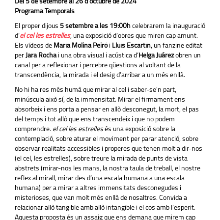
Del 5 de setembre al 26 d'octubre de 2024
Programa Temporals
El proper dijous
5 setembre a les 19:00h
celebrarem la inauguració
d’
el cel les estrelles
, una exposició d’obres que miren cap amunt.
Els vídeos de
María Molina Peiró
i
Lluís Escartín
, un fanzine editat
per
Jara Rocha
i una obra visual i acústica d’
Helga Juárez
obren un
canal per a reflexionar i percebre qüestions al voltant de la
transcendència, la mirada i el desig d’arribar a un més enllà.
No hi ha res més humà que mirar al cel i saber-se'n part,
minúscula això sí, de la immensitat. Mirar el firmament ens
absorbeix i ens porta a pensar en allò desconegut, la mort, el pas
del temps i tot allò que ens transcendeix i que no podem
comprendre.
el cel les estrelles
és una exposició sobre la
contemplació, sobre aturar el moviment per parar atenció, sobre
observar realitats accessibles i properes que tenen molt a dir-nos
(el cel, les estrelles), sobre treure la mirada de punts de vista
abstrets (mirar-nos les mans, la nostra taula de treball, el nostre
reflex al mirall, mirar des d’una escala humana a una escala
humana) per a mirar a altres immensitats desconegudes i
misterioses, que van molt més enllà de nosaltres. Convida a
relacionar allò tangible amb allò intangible i el cos amb l’esperit.
Aquesta proposta és un assaig que ens demana que mirem cap