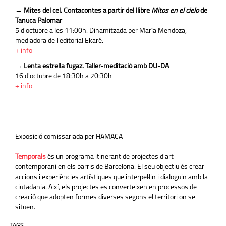
→ Mites del cel. Contacontes a partir del llibre
Mitos en el cielo
de
Tanuca Palomar
5 d'octubre a les 11:00h. Dinamitzada per María Mendoza,
mediadora de l’editorial Ekaré.
+ info
→ Lenta estrella fugaz. Taller-meditació amb DU-DA
16 d'octubre de 18:30h a 20:30h
+ info
---
Exposició comissariada per HAMACA
Temporals
és un programa itinerant de projectes d'art
contemporani en els barris de Barcelona. El seu objectiu és crear
accions i experiències artístiques que interpel·lin i dialoguin amb la
ciutadania. Així, els projectes es converteixen en processos de
creació que adopten formes diverses segons el territori on se
situen.