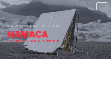
Toggle
naviga
HOME
\
PROJECTA
\
PROJECTES
\
DOLOR DE COR