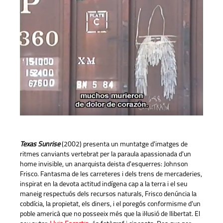
Texas Sunrise
(2002) presenta un muntatge d'imatges de
ritmes canviants vertebrat per la paraula apassionada d'un
home invisible, un anarquista deista d'esquerres: Johnson
Frisco. Fantasma de les carreteres i dels trens de mercaderies,
inspirat en la devota actitud indígena cap a la terra i el seu
maneig respectuós dels recursos naturals, Frisco denúncia la
cobdícia, la propietat, els diners, i el poregós conformisme d'un
poble americà que no posseeix més que la il·lusió de llibertat. El