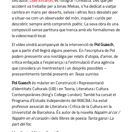
seu autor,
Lluís Escartín
, és fotògraf i cineasta. Des que per
accident va treballar per a Jonas Mekas, s'ha dedicat a viatjar
cambra en mans per deserts, selves i altres llocs desolats per
a situar-se com un observador del món, inquiet i curiós per
descobrir, sempre amb compromís poètic. La seva obra és una
composició sense partitura que trenca amb els formalismes de
la videocreació local.
El vídeo vindrà acompanyat de la intervenció de
Pol Guasch
,
que a partir d'ell llegirà alguns poemes. En l'escriptura de Pol
podem pressentir una nostàlgia per relats d'utopia, d'amor, de
crítica enllaçada a l'esperança i a l'estimulació d'una agència
que considera un mentrestant i un després possibles –
pressentiments també presents en
Texas sunrise
.
Pol Guasch
és màster en Construcció i Representació
d'Identitats Culturals (UB) i en Teoria, Literatura i Cultura
Contemporànies (King’s College London). També ha cursat el
Programa d'Estudis Independents del MACBA i ha estat
professor associat de Literatura i Crítica de la Cultura en la
Universitat de Barcelona. És autor de la novel·la
Napalm al cor /
Napalm en el corazón
i dels llibres de poesia
Tanta gana
i
La
part del foc
.