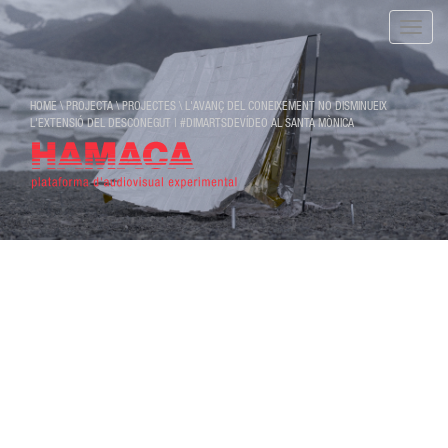
Toggle
naviga
HOME
\
PROJECTA
\
PROJECTES
\
L'AVANÇ DEL CONEIXEMENT NO DISMINUEIX
L'EXTENSIÓ DEL DESCONEGUT | #DIMARTSDEVÍDEO AL SANTA MÒNICA