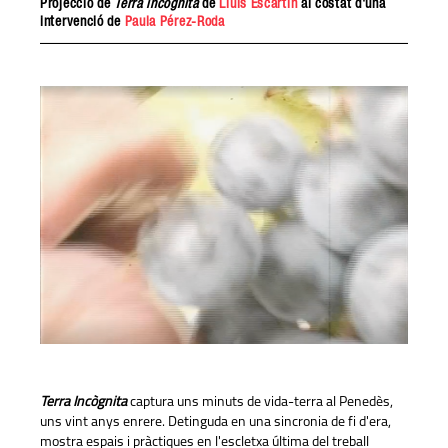
Projecció de
Terra incò
gnita
de
Lluís Escartín
al costat d'una
intervenció de
Paula Pérez-Roda
Terra Incògnita
captura uns minuts de vida-terra al Penedès,
uns vint anys enrere. Detinguda en una sincronia de fi d'era,
mostra espais i pràctiques en l'escletxa última del treball