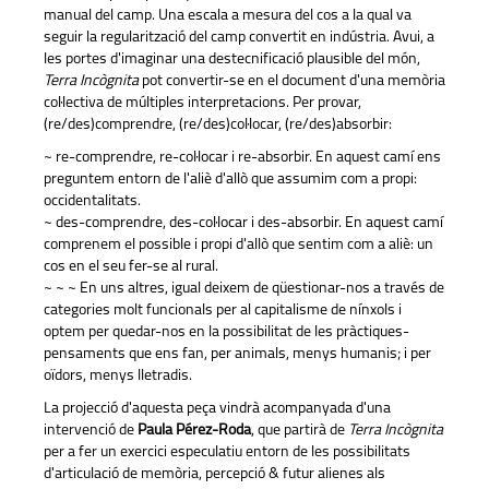
manual del camp. Una escala a mesura del cos a la qual va
seguir la regularització del camp convertit en indústria. Avui, a
les portes d'imaginar una destecnificació plausible del món,
Terra Incògnita
pot convertir-se en el document d'una memòria
col·lectiva de múltiples interpretacions. Per provar,
(re/des)comprendre, (re/des)col·locar, (re/des)absorbir:
~ re-comprendre, re-col·locar i re-absorbir. En aquest camí ens
preguntem entorn de l'aliè d'allò que assumim com a propi:
occidentalitats.
~ des-comprendre, des-col·locar i des-absorbir. En aquest camí
comprenem el possible i propi d'allò que sentim com a aliè: un
cos en el seu fer-se al rural.
~ ~ ~ En uns altres, igual deixem de qüestionar-nos a través de
categories molt funcionals per al capitalisme de nínxols i
optem per quedar-nos en la possibilitat de les pràctiques-
pensaments que ens fan, per animals, menys humanis; i per
oïdors, menys lletradis.
La projecció d'aquesta peça vindrà acompanyada d'una
intervenció de
Paula Pérez-Roda
, que partirà de
Terra Incògnita
per a fer un exercici especulatiu entorn de les possibilitats
d'articulació de memòria, percepció & futur alienes als