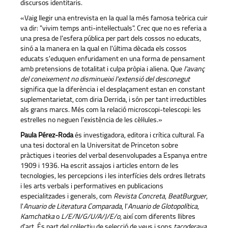
discursos identitaris.
«Vaig llegir una entrevista en la qual la més famosa teòrica cuir
va dir: "vivim temps anti-intel·lectuals". Crec que no es referia a
una presa de l'esfera pública per part dels cossos no educats,
sinó a la manera en la qual en l'última dècada els cossos
educats s'eduquen enfuridament en una forma de pensament
amb pretensions de totalitat i culpa pròpia i aliena. Que
l'avanç
del coneixement no disminueixi l'extensió del desconegut
significa que la diferència i el desplaçament estan en constant
suplementarietat, com diria Derrida, i són per tant irreductibles
als grans marcs. Més com la relació microscopi-telescopi: les
estrelles no neguen l'existència de les cèl·lules.»
Paula Pérez-Roda
és investigadora, editora i crítica cultural. Fa
una tesi doctoral en la Universitat de Princeton sobre
pràctiques i teories del verbal desenvolupades a Espanya entre
1909 i 1936. Ha escrit assajos i articles entorn de les
tecnologies, les percepcions i les interfícies dels ordres lletrats
i les arts verbals i performatives en publicacions
especialitzades i generals, com
Revista Concreta
,
BeatBurguer
,
l'
Anuario de Literatura Comparada
, l'
Anuario de Glotopolítica
,
Kamchatka
o
L/E/N/G/U/A/J/E/o
, així com diferents llibres
d'art. És part del col·lectiu de selecció de veus i sons
tacoderaya