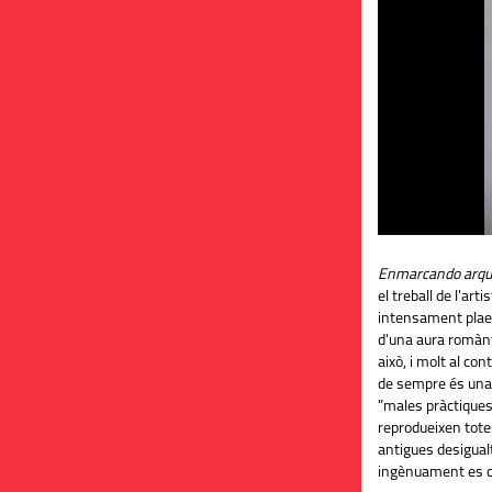
Enmarcando arqui
el treball de l'art
intensament plaent
d'una aura romànt
això, i molt al con
de sempre és una i
"males pràctiques
reprodueixen totes
antigues desigual
ingènuament es cr