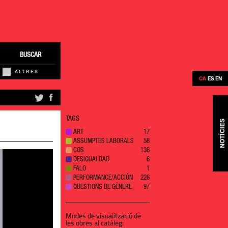
BUSCAR
ALTRES
CA
ES
EN
TAGS
NOTÍCIES
ART
17
ASSUMPTES LABORALS
58
COS
136
DESIGUALDAD
6
FALO
1
PERFORMANCE/ACCIÓN
226
QÜESTIONS DE GÈNERE
97
Modes de visualització de
les obres al catàleg: