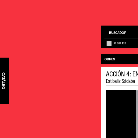
BUSCADOR
OBRES
OBRES
ACCIÓN 4: 
CATÀLEG
Estíbaliz Sádaba