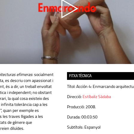
tecturas efimeras
: socialment
FITXA TÈCNICA
ista, es descriu com apassionat i
, és a dir, un treball envoltat
Títol:
Acción 4: Enmarcando arquitectu
ica i independent; no obstant
Direcció:
Estíbaliz Sádaba
trari, la qual cosa existeix des
nfinita tolerància cap a les
Producció:
2008.
", quan per exemple es
 les traves lligades a les
Durada:
00:03:50
tats de gènere que
Subtítols:
Espanyol
eien diluïdes.