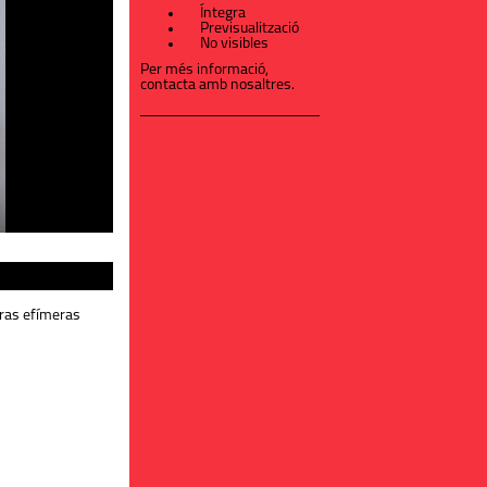
Íntegra
Previsualització
No visibles
Per més informació,
contacta amb nosaltres
.
ras efímeras