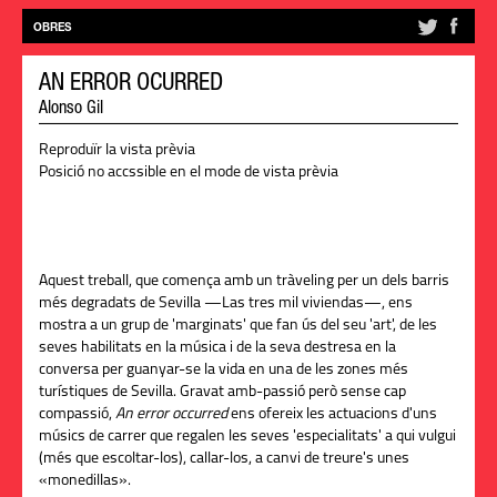
OBRES
AN ERROR OCURRED
Alonso Gil
Reproduïr la vista prèvia
Posició no accssible en el mode de vista prèvia
Aquest treball, que comença amb un tràveling per un dels barris
més degradats de Sevilla —
Las
tres mil
viviendas
—, ens
mostra a un grup de 'marginats' que fan ús del seu 'art', de les
seves habilitats en la música i de la seva destresa en la
conversa per guanyar-se la vida en una de les zones més
turístiques de Sevilla. Gravat amb-passió però sense cap
compassió,
An
error
occurred
ens ofereix les actuacions d'uns
músics de carrer que regalen les seves 'especialitats' a qui vulgui
(més que escoltar-los), callar-los, a canvi de treure's unes
«
monedillas»
.