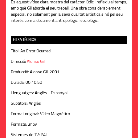
És aquest vídeo clara mostra del caràcter lúdic i reflexiu al temps,
amb què Gil aborda el seu treball. Una obra considerablement
especial, no solament per la seva qualitat artística sinó pel seu
interès com a document antropològic i sociològic.
FITXA TÈCNICA
Títol:
An Error Ocurred
Direcció:
Alonso Gil
Producció:
Alonso Gil. 2001.
Durada:
00:10:50
Llenguatges:
Anglès - Espanyol
Subtítols:
Anglès
Format original:
Vídeo Magnético
Formats:
.mov
Sistemes de TV:
PAL