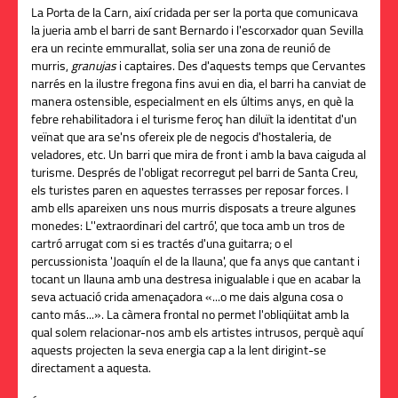
La Porta de la Carn, així cridada per ser la porta que comunicava
la jueria amb el barri de sant
Bernardo
i l'escorxador quan Sevilla
era un recinte emmurallat, solia ser una zona de reunió de
murris,
granujas
i captaires. Des d'aquests temps que Cervantes
narrés en la
ilustre
fregona
fins avui en dia, el barri ha canviat de
manera ostensible, especialment en els últims anys, en què la
febre rehabilitadora i el turisme feroç han diluït la identitat d'un
veïnat que ara se'ns ofereix ple de negocis d'hostaleria, de
veladores, etc. Un barri que mira de front i amb la bava caiguda al
turisme. Després de l'obligat recorregut pel barri de Santa Creu,
els turistes paren en aquestes terrasses per reposar forces. I
amb ells apareixen uns nous murris disposats a treure algunes
monedes: L
'
'extraordinari del
cartró
', que toca amb un tros de
cartró
arrugat com si es tractés d'una guitarra; o el
percussionista '
Joaquín
el de la llauna', que fa anys que cantant i
tocant un llauna amb una destresa inigualable i que en acabar la
seva actuació crida amenaçadora «...o
me
dais
alguna cosa o
canto
más
...». La càmera frontal no permet l'obliqüitat amb la
qual solem relacionar-nos amb els artistes intrusos, perquè aquí
aquests projecten la seva energia cap a la lent dirigint-se
directament a aquesta.