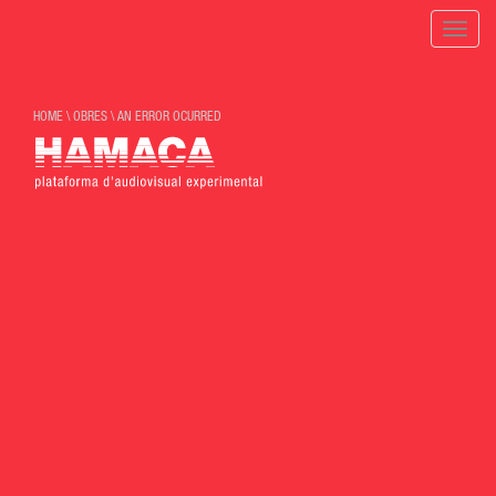
Toggle
naviga
HOME
\
OBRES
\
AN ERROR OCURRED