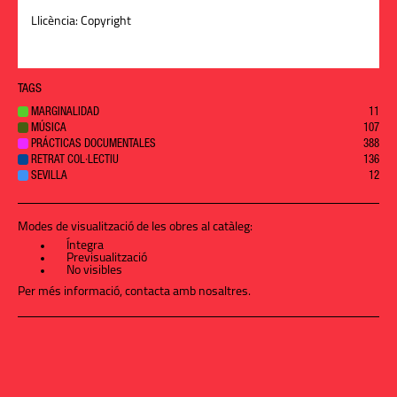
Llicència:
Copyright
TAGS
MARGINALIDAD
11
MÚSICA
107
PRÁCTICAS DOCUMENTALES
388
RETRAT COL·LECTIU
136
SEVILLA
12
Modes de visualització de les obres al catàleg:
Íntegra
Previsualització
No visibles
Per més informació,
contacta amb nosaltres
.