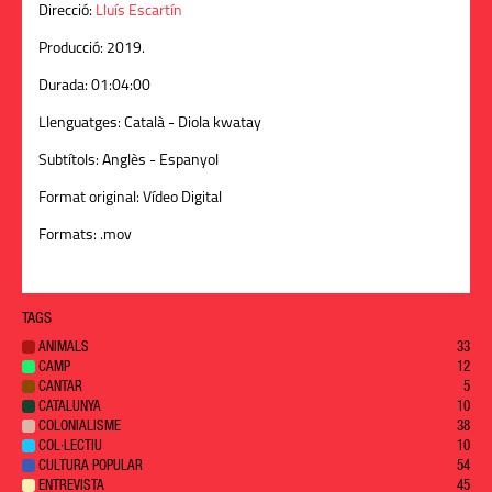
Direcció:
Lluís Escartín
Producció:
2019.
Durada:
01:04:00
Llenguatges:
Català - Diola kwatay
Subtítols:
Anglès - Espanyol
Format original:
Vídeo Digital
Formats:
.mov
TAGS
ANIMALS
33
CAMP
12
CANTAR
5
CATALUNYA
10
COLONIALISME
38
COL·LECTIU
10
CULTURA POPULAR
54
ENTREVISTA
45