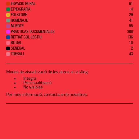
ESPACIO RURAL
61
ETNOGRAFÍA
14
FOLKLORE
29
HOMENAJE
41
MUERTE
55
PRÁCTICAS DOCUMENTALES
388
RETRAT COL·LECTIU
136
RITUAL
10
SENEGAL
2
TREBALL
43
Modes de visualització de les obres al catàleg:
Íntegra
Previsualització
No visibles
Per més informació,
contacta amb nosaltres
.