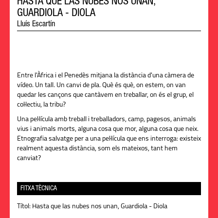
HASTA QUE LAS NUBES NOS UNAN,
GUARDIOLA - DIOLA
Lluís Escartín
Entre l'Àfrica i el Penedès mitjana la distància d'una càmera de
vídeo. Un tall. Un canvi de pla. Què és què, on estem, on van
quedar les cançons que cantàvem en treballar, on és el grup, el
col·lectiu, la tribu?
Una pel·lícula amb treball i treballadors, camp, pagesos, animals
vius i animals morts, alguna cosa que mor, alguna cosa que neix.
Etnografia salvatge per a una pel·lícula que ens interroga: existeix
realment aquesta distància, som els mateixos, tant hem
canviat?
FITXA TÈCNICA
Títol:
Hasta que las nubes nos unan, Guardiola - Diola