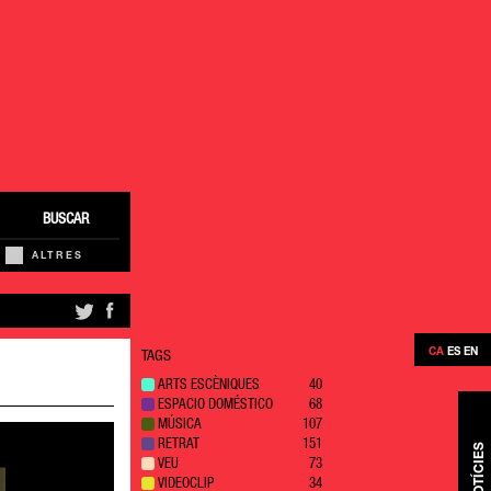
BUSCAR
ALTRES
CA
ES
EN
TAGS
ARTS ESCÈNIQUES
40
ESPACIO DOMÉSTICO
68
MÚSICA
107
RETRAT
151
NOTÍCIES
VEU
73
VIDEOCLIP
34