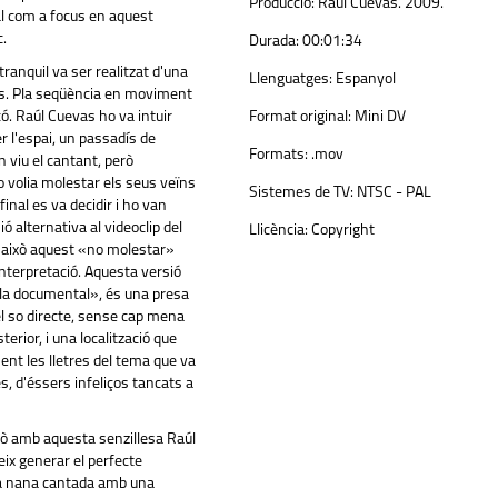
Producció:
Raúl Cuevas. 2009.
al com a focus en aquest
.
Durada:
00:01:34
ranquil va ser realitzat d'una
Llenguatges:
Espanyol
ts. Pla seqüència en moviment
çó. Raúl Cuevas ho va intuir
Format original:
Mini DV
r l'espai, un passadís de
Formats:
.mov
on viu el cantant, però
volia molestar els seus veïns
Sistemes de TV:
NTSC - PAL
final es va decidir i ho van
ó alternativa al videoclip del
Llicència:
Copyright
 això aquest «no molestar»
interpretació. Aquesta versió
pla documental», és una presa
el so directe, sense cap mena
erior, i una localització que
ment les lletres del tema que va
, d'éssers infeliços tancats a
erò amb aquesta senzillesa Raúl
x generar el perfecte
a nana cantada amb una