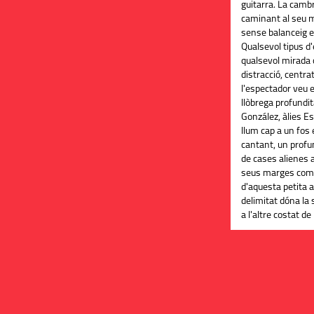
guitarra. La cambr
caminant al seu ma
sense balanceig el
Qualsevol tipus d'
qualsevol mirada 
distracció, centrat
l'espectador veu e
llòbrega profundi
González, àlies E
llum cap a un fos 
cantant, un prof
de cases alienes 
seus marges com 
d'aquesta petita al
delimitat dóna la
a l'altre costat d