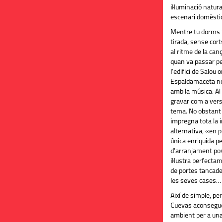
il·luminació natur
escenari domèstic
Mentre tu dorms t
tirada, sense cor
al ritme de la can
quan va passar pe
l'edifici de Salou 
Espaldamaceta no 
amb la música. Al 
gravar com a versi
tema. No obstant
impregna tota la 
alternativa, «en 
única enriquida p
d'arranjament post
il·lustra perfecta
de portes tancades
les seves cases…
Així de simple, p
Cuevas aconseguei
ambient per a un