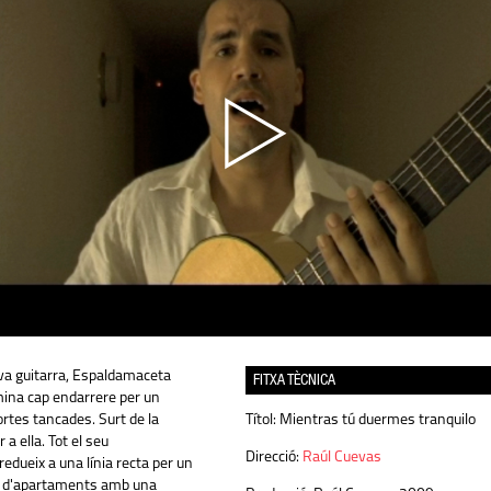
a guitarra, Espaldamaceta
FITXA TÈCNICA
ina cap endarrere per un
rtes tancades. Surt de la
Títol:
Mientras tú duermes tranquilo
 a ella. Tot el seu
Direcció:
Raúl Cuevas
edueix a una línia recta per un
oc d'apartaments amb una