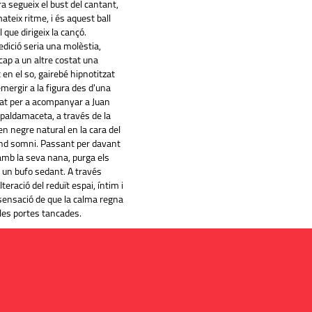
a segueix el bust del cantant,
teix ritme, i és aquest ball
 que dirigeix la cançó.
edició seria una molèstia,
cap a un altre costat una
 en el so, gairebé hipnotitzat
mergir a la figura des d'una
tat per a acompanyar a Juan
spaldamaceta, a través de la
en negre natural en la cara del
und somni. Passant per davant
amb la seva nana, purga els
un bufo sedant. A través
teració del reduït espai, íntim i
 sensació de que la calma regna
e les portes tancades.