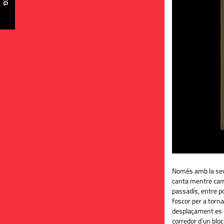
Només amb la sev
canta mentre cam
passadís, entre po
foscor per a tornar
desplaçament es r
corredor d'un bl