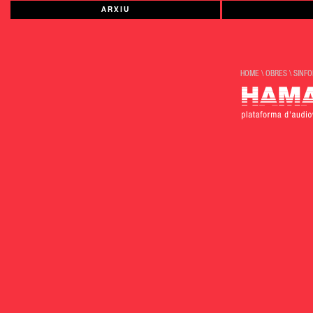
ARXIU
HOME
\
OBRES
\
SINFO