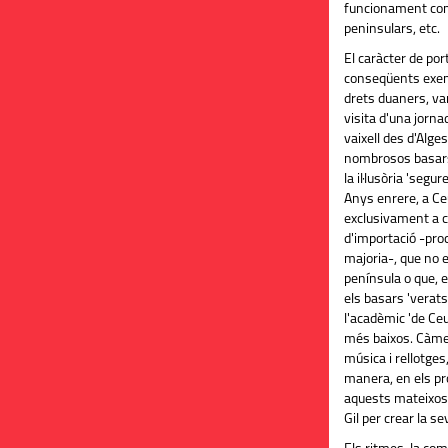
funcionament com 
peninsulars, etc.
El caràcter de por
conseqüents exem
drets duaners, van
visita d'una jornad
vaixell des d'Alge
nombrosos
basars
la il·lusòria 'segur
Anys enrere, a Ce
exclusivament a 
d'importació -pro
majoria-, que no e
península o que, e
els basars 'verats'
l'acadèmic 'de Ce
més baixos. Càmer
música i rellotges
manera, en els pro
aquests mateixos 
Gil per crear la se