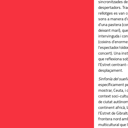
sincronitzades de
despertadors. Tra
rellotges es van c
sons a manera d'o
d'una pastera (con
deixant
marí), que
intervinguda i co
(coixins d'enorme
l'espectador/oïdor
concert). Una inst
que reflexiona so
l'Estret centrant
desplaçament.
Sinfonía del sueñ
específicament per
mostrar, Ceuta, i 
context
soci-cultu
de ciutat autònom
continent africà, 
l'Estret de Gibral
frontera nord amb 
multicultural que l