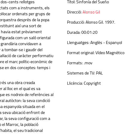
 dos-cents rellotges
Títol:
Sinfonía del Sueño
ctats com a instruments, els
Direcció:
Alonso Gil
ol·locar ordenats per grups de
rquestra després de la popa
Producció:
Alonso Gil. 1997.
stituint així una sort
de
 havia estat prèviament
Durada:
00:01:20
nfigurada com un saló oriental
Llenguatges:
Anglès - Espanyol
 grandària convidaven a
 a tombar-se i gaudir del
Format original:
Vídeo Magnético
al·lació de caràcter performatiu
bre el marc polític-econòmic de
Formats:
.mov
-se en dos conceptes: temps i
Sistemes de TV:
PAL
o
és una obra creada
Llicència:
Copyright
 al lloc en el qual es va
que es nodreix de referències al
ral
autòcton: la seva condició
a espanyola situada en el
la seva ubicació enfront de
tar, la seva configuració com a
el Marroc, la població
'habita, el seu tradicional