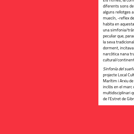
Els ritmes, la com
diferents sons de
alguns rellotges a
muecín
, -
reflex de
habita en aquesta
una simfonia/trà
peculiar que, par
la seva tradiciona
dorment, incitava
narcòtica nana
tr
cultural/continent
Sinfonía del sueñ
projecte Local Cul
Marítim i Arxiu de 
inclòs en el marc 
multidisciplinari q
de l'Estret de Gibr