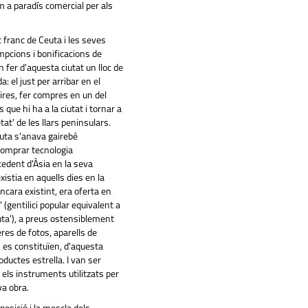
a paradís comercial per als
t franc de Ceuta i les seves
pcions i bonificacions de
 fer d'aquesta ciutat un lloc de
a: el just per arribar en el
sires, fer compres en un de
l
 que hi ha a la ciutat i tornar a
etat' de les llars peninsulars.
uta s'anava gairebé
comprar tecnologia
cedent d'Àsia en la seva
xistia en aquells dies en la
ncara existint, era oferta en
 (gentilici popular equivalent a
uta'), a preus ostensiblement
es de fotos, aparells de
, es constituïen, d'aquesta
ductes estrella. I van ser
els instruments utilitzats per
va obra.