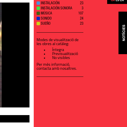
CA
ES
EN
INSTALACIÓN
23
INSTALACIÓN SONORA
3
MÚSICA
107
SONIDO
24
SUEÑO
23
NOTÍCIES
Modes de visualització de
les obres al catàleg:
Íntegra
Previsualització
No visibles
Per més informació,
contacta amb nosaltres
.