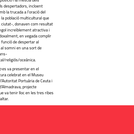
posició i la mescla dels
ls despertadors,
incloent
mb la trucada a l'oració del
 la població multicultural que
 ciutat-, donaven
com
resultat
ngol increïblement
atractiva
i
adoxalment, en vegada complir
l funció de despertar al
 al somni en una sort de
ans
-
al/religiós/oceànica.
o
es va presentar en el
tura celebrat en el Museu
l'Autoritat Portuària de Ceuta i
d'Almadrava, projecte
ue va tenir lloc en les tres ribes
altar.