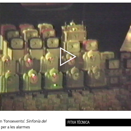
n '
fonoevento
'.
Sinfonía del
FITXA TÈCNICA
 per a les alarmes