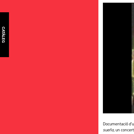
CATÀLEG
Documentació d'u
sueño
, un concert