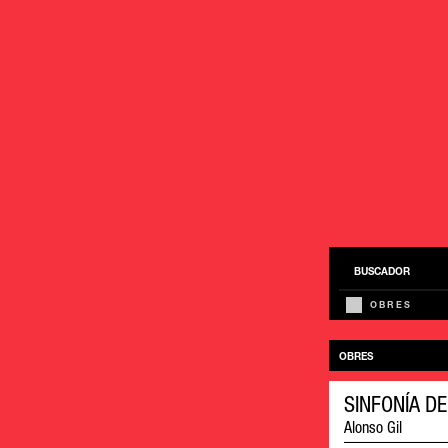
BUSCADOR
OBRES
OBRES
SINFONÍA D
Alonso Gil