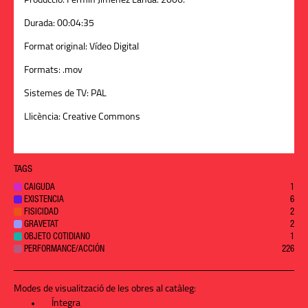
Producció:
Fermín Jiménez Landa. 2006.
Durada:
00:04:35
Format original:
Vídeo Digital
Formats:
.mov
Sistemes de TV:
PAL
Llicència:
Creative Commons
TAGS
CAIGUDA
1
EXISTENCIA
6
FISICIDAD
2
GRAVETAT
2
OBJETO COTIDIANO
1
PERFORMANCE/ACCIÓN
226
Modes de visualització de les obres al catàleg:
Íntegra