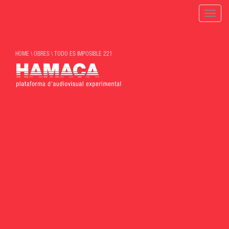
Toggle
naviga
HOME
\
OBRES
\
TODO ES IMPOSIBLE 221