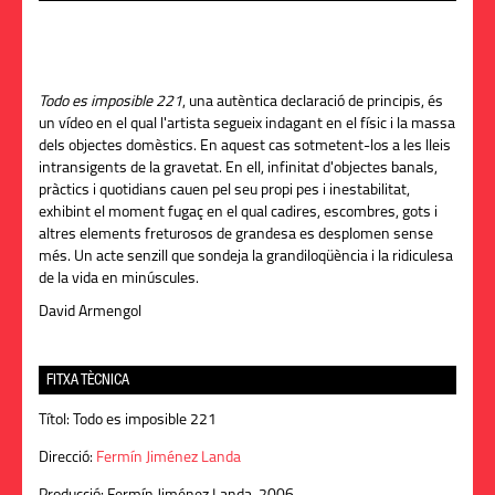
Todo es imposible 221
, una autèntica declaració de principis, és
un vídeo en el qual l'artista segueix indagant en el físic i la massa
dels objectes domèstics. En aquest cas sotmetent-los a les lleis
intransigents de la gravetat. En ell, infinitat d'objectes banals,
pràctics i quotidians cauen pel seu propi pes i inestabilitat,
exhibint el moment fugaç en el qual cadires, escombres, gots i
altres elements freturosos de grandesa es desplomen sense
més. Un acte senzill que sondeja la grandiloqüència i la ridiculesa
de la vida en minúscules.
David Armengol
FITXA TÈCNICA
Títol:
Todo es imposible 221
Direcció:
Fermín Jiménez Landa