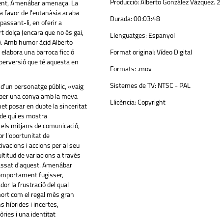
Producció:
Alberto González Vázquez. 
ient, Amenábar amenaça. La
 favor de l'eutanàsia acaba
Durada:
00:03:48
passant-li, en oferir a
t dolça (encara que no és gai,
Llenguatges:
Espanyol
). Amb humor àcid Alberto
elabora una barroca ficció
Format original:
Vídeo Digital
 perversió que té aquesta en
Formats:
.mov
Sistemes de TV:
NTSC - PAL
 d'un personatge públic, «vaig
 per una conya amb la meva
Llicència:
Copyright
et posar en dubte la sinceritat
de qui es mostra
els mitjans de comunicació,
or l'oportunitat de
vacions i accions per al seu
titud de variacions a través
assat d'aquest. Amenábar
omportament fugisser,
dor la frustració del qual
ort com el regal més gran
s híbrides i incertes,
ries i una identitat