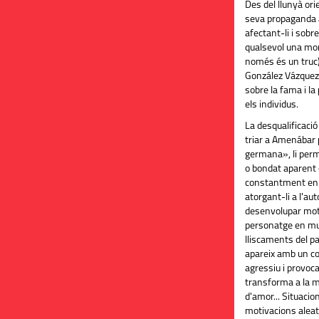
Des del llunyà or
seva propaganda a
afectant-li i sobre
qualsevol una mor
només és un truc
González Vázquez 
sobre la fama i la
els individus.
La desqualificació
triar a Amenábar
germana», li perm
o bondat aparent 
constantment en 
atorgant-li a l'aut
desenvolupar moti
personatge en mul
lliscaments del p
apareix amb un c
agressiu i provoca
transforma a la m
d'amor... Situacion
motivacions aleatò