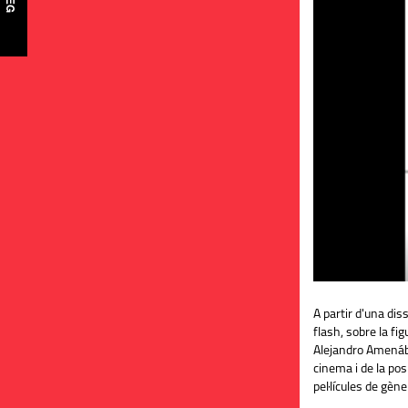
A partir d'una dis
flash, sobre la fi
Alejandro Amenába
cinema i de la posi
pel·lícules de gène