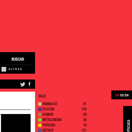
BUSCAR
ALTRES
CA
ES
EN
TAGS
ANIMACIÓ
91
FICCIÓN
105
HUMOR
69
METACINEMA
38
NOTÍCIES
PARODIA
16
RETRAT
151