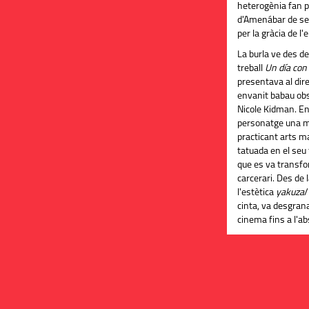
heterogènia fan p
d'Amenábar de ser 
per la gràcia de l'
La burla ve des de
treball
Un día co
presentava al dir
envanit babau ob
Nicole Kidman. En
personatge una m
practicant arts m
tatuada en el seu
que es va transfor
carcerari. Des de l
l'estètica
yakuza
/
cinta, va desgran
cinema fins a l'ab