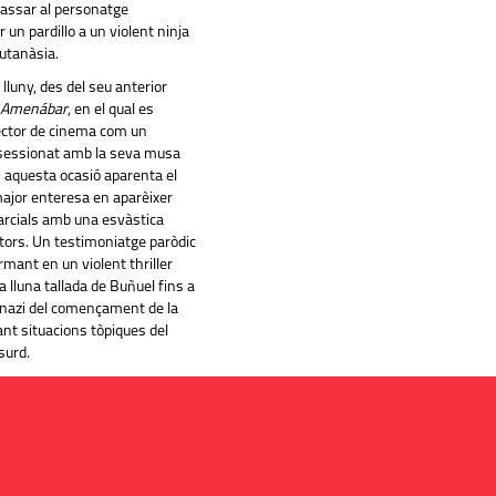
assar al personatge
un pardillo a un violent ninja
eutanàsia.
 lluny, des del seu anterior
n Amenábar
, en el qual es
ector de cinema com un
sessionat amb la seva musa
 aquesta ocasió aparenta el
ajor enteresa en aparèixer
arcials amb una esvàstica
 tors. Un testimoniatge paròdic
mant en un violent thriller
a lluna tallada de Buñuel fins a
nazi del començament de la
ant situacions tòpiques del
surd.