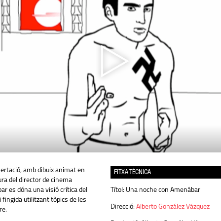
sertació, amb dibuix animat en
FITXA TÈCNICA
gura del director de cinema
r es dóna una visió crítica del
Títol:
Una noche con Amenábar
 fingida utilitzant tòpics de les
Direcció:
Alberto González Vázquez
re.