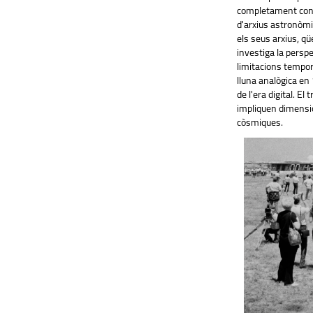
completament consc
d'arxius astronòmi
els seus arxius, q
investiga la perspe
limitacions tempora
lluna analògica en 1
de l'era digital. E
impliquen dimension
còsmiques.