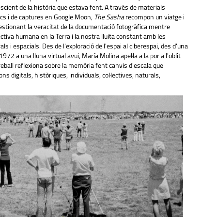
ient de la història que estava fent. A través de materials
cs i de captures en Google Moon,
The Sasha
recompon un viatge i
üestionant la veracitat de la documentació fotogràfica mentre
ctiva humana en la Terra i la nostra lluita constant amb les
ls i espacials. Des de l'exploració de l'espai al ciberespai, des d'una
972 a una lluna virtual avui, María Molina apel·la a la por a l'oblit
l treball reflexiona sobre la memòria fent canvis d'escala que
s digitals, històriques, individuals, col·lectives, naturals,