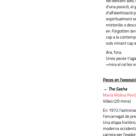
No obstant això, 
d'una posició, el
d'alfabetització pe
espiritualment en
misteriós o desco
en
Forgotten la
cap a la contempl
sols mirant cap a
Ara, fora.
Unes peces t'agaf
«mira el cel les e
Peces en l'exposici
→
The Sasha
María Molina Peir
Vídeo (20 mins)
En 1972 l'astronaut
l'encarregat de pre
Una etapa històrica
moderna occidental 
carrera per l'explo