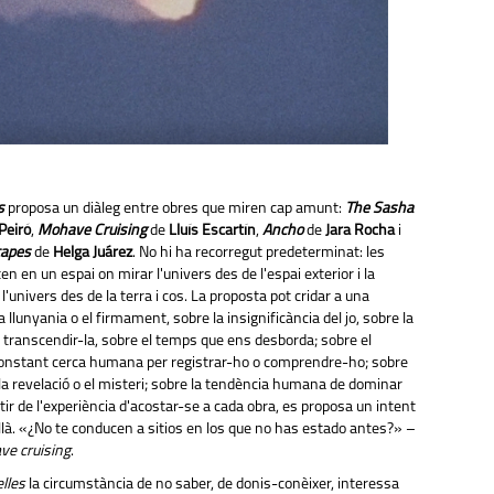
s
proposa un diàleg entre obres que miren cap amunt:
The Sasha
Peiró
,
Mohave Cruising
de
Lluís Escartín
,
Ancho
de
Jara Rocha
i
capes
de
Helga Juárez
. No hi ha recorregut predeterminat: les
n en un espai on mirar l'univers des de l'espai exterior i la
l'univers des de la terra i cos. La proposta pot cridar a una
a llunyania o el firmament, sobre la insignificància del jo, sobre la
e transcendir-la, sobre el temps que ens desborda; sobre el
constant cerca humana per registrar-ho o comprendre-ho; sobre
la revelació o el misteri; sobre la tendència humana de dominar
tir de l'experiència d'acostar-se a cada obra, es proposa un intent
là. «¿No te conducen a sitios en los que no has estado antes?» –
e cruising
.
elles
la circumstància de no saber, de donis-conèixer, interessa