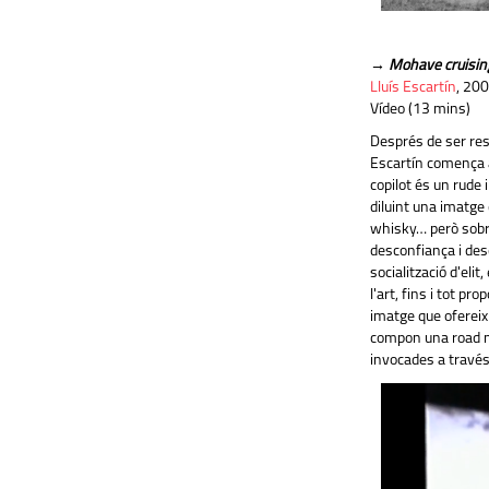
→
Mohave cruisin
Lluís Escartín
, 20
Vídeo (13 mins)
Després de ser res
Escartín comença a
copilot és un rude 
diluint una imatge 
whisky… però sobre
desconfiança i desd
socialització d'elit
l'art, fins i tot pr
imatge que ofereix 
compon una road m
invocades a través 