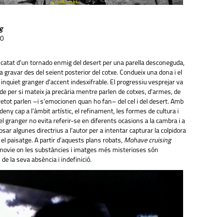
g
00
catat d'un tornado enmig del desert per una parella desconeguda,
 gravar des del seient posterior del cotxe. Condueix una dona i el
i inquiet granger d'accent indesxifrable. El progressiu vesprejar va
de per si mateix ja precària mentre parlen de cotxes, d'armes, de
tot parlen –i s'emocionen quan ho fan– del cel i del desert. Amb
eny cap a l'àmbit artístic, el refinament, les formes de cultura i
, el granger no evita referir-se en diferents ocasions a la cambra i a
oposar algunes directrius a l'autor per a intentar capturar la colpidora
el paisatge. A partir d'aquests plans robats,
Mohave cruising
ovie on les substàncies i imatges més misterioses són
de la seva absència i indefinició.