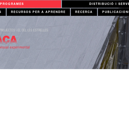
PROGRAMES
DISTRIBUCIÓ I SERV
S
RECURSOS PER A APRENDRE
RECERCA
PUBLICACION
PROJECTES
\
EL CEL LES ESTRELLES