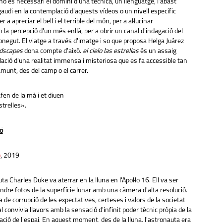
no és necessari el domini d'una tècnica, un llenguatge, l'abast
 gaudi en la contemplació d'aquests vídeos o un nivell específic
r a apreciar el bell i el terrible del món, per a al·lucinar
 la percepció d'un més enllà, per a obrir un canal d'indagació del
negut. El viatge a través d'imatge i so que proposa Helga Juárez
ndscapes
dona compte d'això.
el cielo las estrellas
és un assaig
ació d'una realitat immensa i misteriosa que es fa accessible tan
munt, des del camp o el carrer.
en de la mà i et diuen
strelles».
ó
ó
, 2019
a Charles Duke va aterrar en la lluna en l'Apol·lo 16. Ell va ser
ndre fotos de la superfície lunar amb una càmera d'alta resolució.
 de corrupció de les expectatives, certeses i valors de la societat
convivia llavors amb la sensació d'infinit poder tècnic pròpia de la
ració de l'espai. En aquest moment, des de la lluna, l'astronauta era