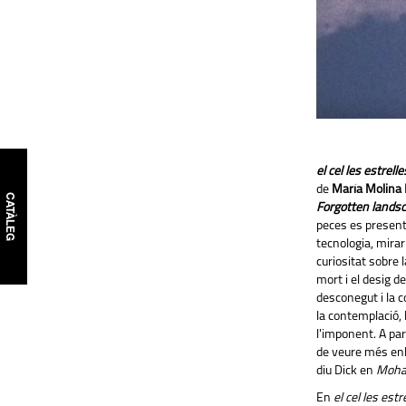
el cel les estrelle
de
María Molina 
CATÀLEG
Forgotten lands
peces es presente
tecnologia, mirar 
curiositat sobre l
mort i el desig d
desconegut i la 
la contemplació, 
l'imponent. A par
de veure més enl
diu Dick en
Mohav
En
el cel les estr