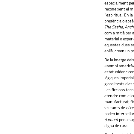
especialment per
reconeixent el mi
l'espiritual. En l
presència o absèn
The Sasha
,
Anch
com a mitjà per 
material o exper
aquestes dues sal
enllà, creen un 
De la imatge del
«somni americà»,
estatunidenc com
lògiques imperia
globalitzats d'as
Les ficcions tecn
atendre com el ce
manufacturat, fins
visitants de
el ce
poden interpel·l
damunt
per a su
digna de cura.