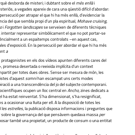
què desborda de misteri; i dubtant sobre el
més enllà
i
steriós, a vegades apareix de cara una qüestió difícil d'abordar:
a persecució per atrapar el que hi ha més enllà, d'evidenciar la
cia del que sembla propi d'un pla espiritual,
Mohave cruising
,
o
i
Forgotten landscapes
se serveixen de diferents tècniques
a intentar representar simbòlicament el que no pot portar-se
ièncialment a un espaitemps controlats –en aquest cas,
es d'exposició. En la persecució per abordar el que hi ha més
pont
a
s protagonistes en els dos vídeos apunten diferents cares del
 promesa desertada o reeixida implícita d'un context
partit per totes dues obres. Sense ser mesura de món, les
listes d'aquest
somni
han escampat uns certs modes
piració a una transcendència del jo del subjecte contemporani.
ocientífiques ocupen un lloc central en
Ancho
, zines dedicats a
l ha estat reinventat. S'ha dimensionat, s'ha resignificat,
 a ocasionar una lluita per ell. A la disposició de totes les
l les estrelles
, la publicació disposa informacions i preguntes que
ar sobre la governança del que pensàvem quedava massa
per
posar també una propietat, un producte de consum o una entitat