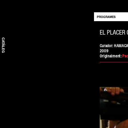
PROGRAMES
EL PLACER 
15 de juliol de 2009
CATÀLEG
Curador: HAMAC
2009
Originalment:
Pa