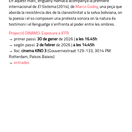
En aquest marc, enguany Hamaca acompanya la premiere
internacional de
El Sistema
(2014), de
Marco Godoy
, una peça que
aborda la resistència des de la clanestinitat a la selva boliviana, on
la poesia i el so composen una protesta sonora on la natura és
testimoni i el llenguatge s’enfronta al poder entre les ombres.
Projecció DINAMO: Exposure a IFFR
→ primer passi:
30
de gener
de 2026 |
a les 16.45h
→ segón passi:
2 de febrer
de 2026 |
a les 14:45h
→ lloc:
cinema KINO 3
(Gouvernestraat 129-133, 3014 PM
Rotterdam, Països Baixos)
→
entrades