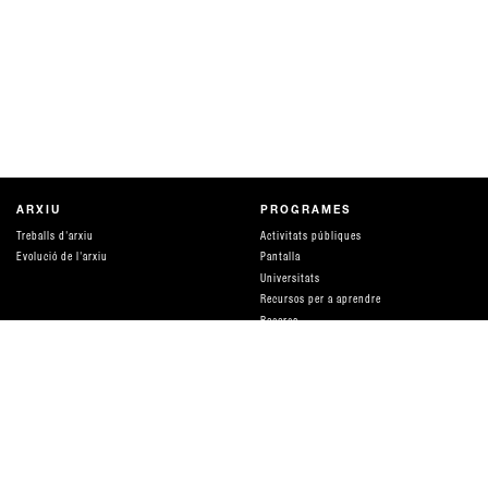
ARXIU
PROGRAMES
Treballs d'arxiu
Activitats públiques
Evolució de l'arxiu
Pantalla
Universitats
Recursos per a aprendre
Recerca
Publicacions
Producció
Parlar de diners
Amigues
DISTRIBUCIÓ I SERVEIS
QUÈ ÉS HAMACA
Distribució i tarifes
equip