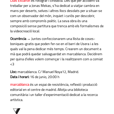
Lluís Escartín
és fotògraf i cineasta. Des que per accident va
treballar per a Jonas Mekas, s'ha dedicat a viatjar cambra en
mans per deserts, selves i altres llocs desolats per a situar-se
com un observador del món, inquiet i curiós per descobrir,
sempre amb compromís poètic. La seva obra és una
composició sense partitura que trenca amb els formalismes de
la videocreació local.
Ocurrència
→ Juntes confeccionarem una llista de coses-
boniques-gratis que poden fer-se en el barri de Usera i a les
quals val la pena dedicar més temps. Crearem un document a
mà que podrà quedar salvaguardat en marcablanca. Decidirem
per quina d'elles volem començar i la realitzarem com a comiat
<3
Lloc:
marcablanca. C/ Manuel Noya12, Madrid.
Data i horari:
16 de junio, 20:00 h
marcablanca
és un espai de resistència, reflexió i producció
editorial en el centre de madrid. Allotja una biblioteca
comunitària i un taller d'experimentació dedicat a la recerca
artística.