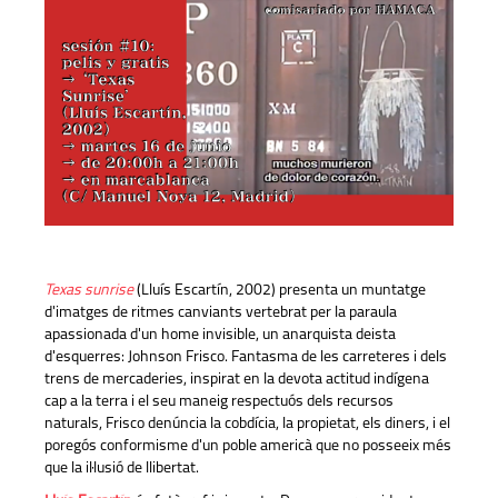
Texas sunrise
(Lluís Escartín, 2002) presenta un muntatge
d'imatges de ritmes canviants vertebrat per la paraula
apassionada d'un home invisible, un anarquista deista
d'esquerres: Johnson Frisco. Fantasma de les carreteres i dels
trens de mercaderies, inspirat en la devota actitud indígena
cap a la terra i el seu maneig respectuós dels recursos
naturals, Frisco denúncia la cobdícia, la propietat, els diners, i el
poregós conformisme d'un poble americà que no posseeix més
que la il·lusió de llibertat.