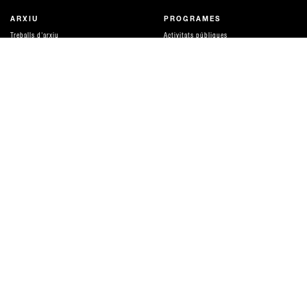
ARXIU
PROGRAMES
Treballs d'arxiu
Activitats públiques
Evolució de l'arxiu
Pantalla
Universitats
Recursos per a aprendre
Recerca
Publicacions
Producció
Parlar de diners
Amigues
DISTRIBUCIÓ I SERVEIS
QUÈ ÉS HAMACA
Distribució i tarifes
equip
ACOMPANYAMENT I ASSESSORIES
Xarxes i suports
Serveis tècnics
Col·laboracions
CA
ES
EN