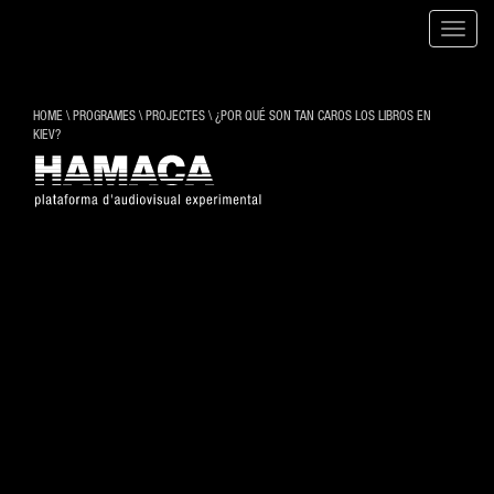
Toggle
naviga
HOME
\
PROGRAMES
\
PROJECTES
\
¿POR QUÉ SON TAN CAROS LOS LIBROS EN
KIEV?