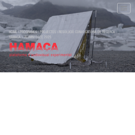
Toggle
naviga
HOME
\
PROGRAMES
\
PROJECTES
\
RESOLUCIÓ CONVOCATÒRIA DE RECERCA
HAMACA > ALUMNI EQZE 2025