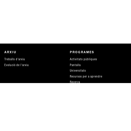
ARXIU
PROGRAMES
Treballs d'arxiu
Activitats públiques
Evolució de l'arxiu
Pantalla
Universitats
Recursos per a aprendre
Recerca
Publicacions
Producció
Parlar de diners
Amigues
DISTRIBUCIÓ I SERVEIS
QUÈ ÉS HAMACA
Distribució i tarifes
equip
ACOMPANYAMENT I ASSESSORIES
Xarxes i suports