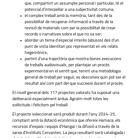
que, compartint un assumpte personal i particular, té el
potencial d'interpel·lar a una subjectivitat comuna;
el complex treball amb la memòria, tant des de la
possibilitat de recuperar informació a través de la
revisió de materials com per la possibilitat de crear
records o narratives sobre el que no va ser;
abordar un tema d'especial interès (abusos) des d'un
punt de vista identitari poc representat en els relats
hegemònics;
partint d'una trajectòria que mostra bones execucions
de treballs audiovisuals, per plantejar un procés
experimental en el sentit que, tenint una metodologia
general de treball per seguir, es desconeix quin pot ser el
resultat així com part del que succeeixi durant el procés.
El nivell general dels 117 projectes valorats ha suposat una
deliberació especialment àrdua. Agraïm molt totes les
sol·licituds i felicitem pel treball.
El projecte seleccionat serà produït durant l'any 2024-25,
comptant amb la dotació econòmica que ofereix Hamaca, els
recursos d'espais i equips d'Hangar i la difusió a través de la
xarxa d'Instituts Cervantes. La peça resultant serà catalogada i