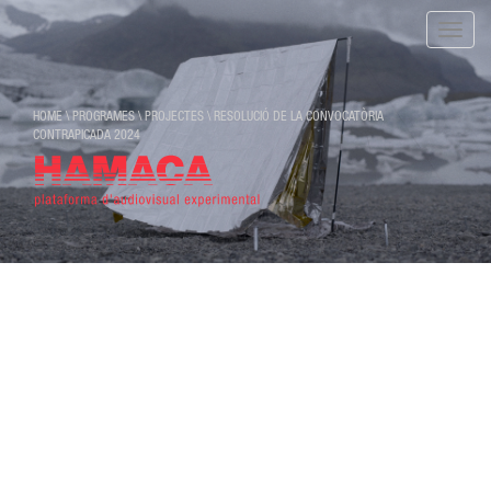
Toggle
naviga
HOME
\
PROGRAMES
\
PROJECTES
\
RESOLUCIÓ DE LA CONVOCATÒRIA
CONTRAPICADA 2024