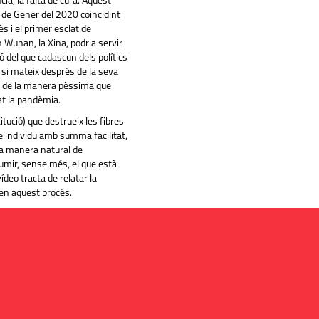
ncia, la falta de cura. Aquest
6 de Gener del 2020 coincidint
s i el primer esclat de
uhan, la Xina, podria servir
ió del que cadascun dels polítics
 si mateix després de la seva
s de la manera pèssima que
t la pandèmia.
itució) que destrueix les fibres
e individu amb summa facilitat,
la manera natural de
umir, sense més, el que està
ídeo tracta de relatar la
 en aquest procés.