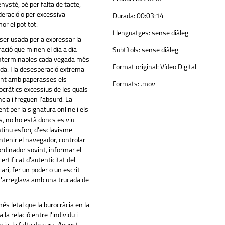
enysté, bé per falta de tacte,
deració o per excessiva
Durada:
00:03:14
or el pot tot.
Llenguatges:
sense diàleg
ser usada per a expressar la
ació que minen el dia a dia
Subtítols:
sense diàleg
interminables cada vegada més
Format original:
Vídeo Digital
da. I la desesperació extrema
ant amb paperasses els
Formats:
.mov
cràtics excessius de les quals
cia i freguen l'absurd. La
nt per la signatura online i els
s, no ho està doncs es viu
tinu esforç d'esclavisme
ntenir el navegador, controlar
'ordinador sovint, informar el
ertificat d'autenticitat del
ri, fer un poder o un escrit
s'arreglava amb una trucada de
s letal que la burocràcia en la
 la relació entre l'individu i