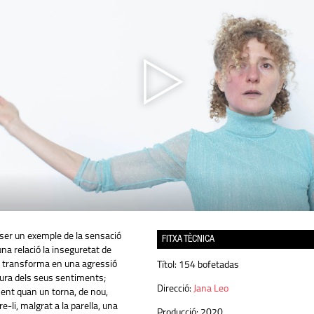
ser un exemple de la sensació
FITXA TÈCNICA
na relació la inseguretat de
es transforma en una agressió
Títol:
154 bofetadas
gura dels seus sentiments;
Direcció:
Jana Leo
sent quan un torna, de nou,
e-li, malgrat a la parella, una
Producció:
2020.