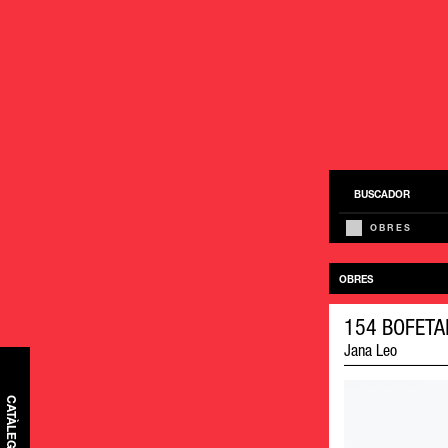
BUSCADOR
OBRES
OBRES
154 BOFETA
Jana Leo
CATÀLEG