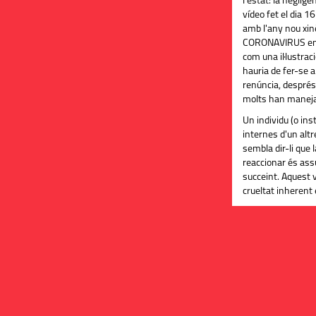
l'estat: la negligè
vídeo fet el dia 1
amb l'any nou xinè
CORONAVIRUS en W
com una il·lustrac
hauria de fer-se a
renúncia, despré
molts han maneja
Un individu (o inst
internes d'un altr
sembla dir-li que 
reaccionar és ass
succeint. Aquest v
crueltat inherent