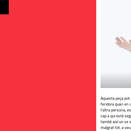
Aquesta peça pot 
feridora quan en u
l'altra persona, 
cap a qui està se
també així un se 
malgrat tot, a veur