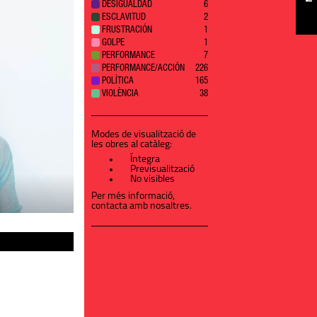
DESIGUALDAD
6
ESCLAVITUD
2
FRUSTRACIÓN
1
GOLPE
1
PERFORMANCE
7
PERFORMANCE/ACCIÓN
226
POLÍTICA
165
VIOLÈNCIA
38
Modes de visualització de
les obres al catàleg:
Íntegra
Previsualització
No visibles
Per més informació,
contacta amb nosaltres
.