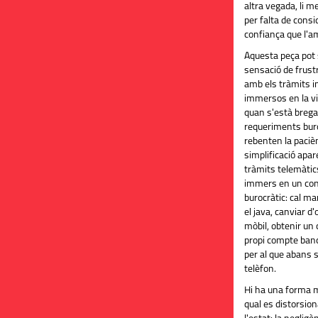
altra vegada, li m
per falta de consi
confiança que l'am
Aquesta peça pot 
sensació de frustr
amb els tràmits 
immersos en la vi
quan s'està breg
requeriments buro
rebenten la pacièn
simplificació apare
tràmits telemàtic
immers en un con
burocràtic: cal ma
el java, canviar d
mòbil, obtenir un c
propi compte banca
per al que abans 
telèfon.
Hi ha una forma mé
qual es distorsiona