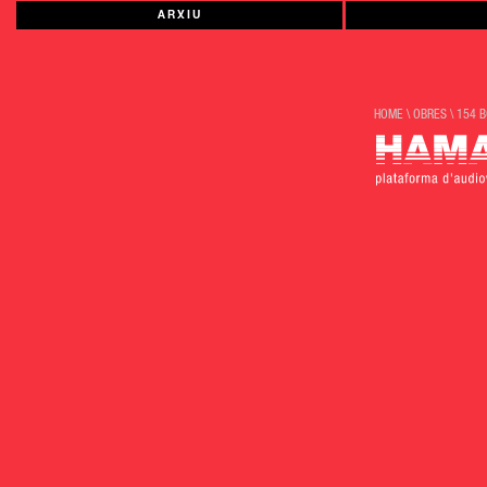
ARXIU
HOME
\
OBRES
\
154 