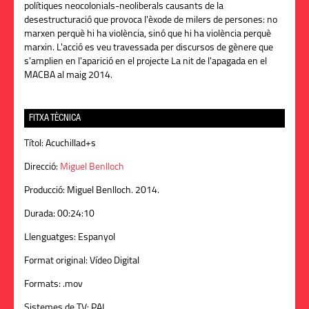
polítiques neocolonials-neoliberals causants de la
desestructuració que provoca l'èxode de milers de persones: no
marxen perquè hi ha violència, sinó que hi ha violència perquè
marxin. L'acció es veu travessada per discursos de gènere que
s'amplien en l'aparició en el projecte La nit de l'apagada en el
MACBA al maig 2014.
FITXA TÈCNICA
Títol:
Acuchillad+s
Direcció:
Miguel Benlloch
Producció:
Miguel Benlloch. 2014.
Durada:
00:24:10
Llenguatges:
Espanyol
Format original:
Vídeo Digital
Formats:
.mov
Sistemes de TV:
PAL