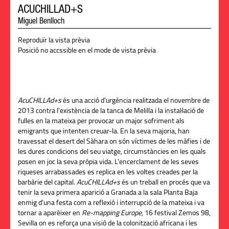
ACUCHILLAD+S
Miguel Benlloch
Reproduïr la vista prèvia
Posició no accssible en el mode de vista prèvia
AcuCHILLAd
+s
és una acció d'urgència realitzada el novembre de
2013 contra l'existència de la tanca de Melilla i la instal·lació de
fulles en la mateixa per provocar un major sofriment als
emigrants que intenten creuar-la. En la seva majoria, han
travessat el desert del Sàhara on són víctimes de les màfies i de
les dures condicions del seu viatge, circumstàncies en les quals
posen en joc la seva pròpia vida. L'encerclament de les seves
riqueses arrabassades es replica en les voltes creades per la
barbàrie del capital.
AcuCHILLAd
+s
és un treball en procés que va
tenir la seva primera aparició a Granada a la sala Planta Baja
enmig d'una festa com a reflexió i interrupció de la mateixa i va
tornar a aparèixer en
Re-
mapping
Europe
, 16
festival
Zemos
98,
Sevilla on es reforça una visió de la colonització africana i les