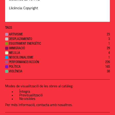
Llicència:
Copyright
TAGS
ARTIVISME
23
DESPLAZAMIENTO
3
ESGOTAMENT ENERGÈTIC
1
IMMIGRACIÓ
29
MELILLA
4
NEOCOLONIALISME
1
PERFORMANCE/ACCIÓN
226
POLÍTICA
165
VIOLÈNCIA
38
Modes de visualització de les obres al catàleg:
Íntegra
Previsualització
No visibles
Per més informació,
contacta amb nosaltres
.