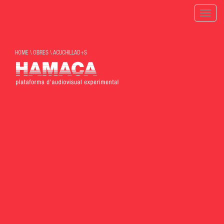
Toggle
naviga
HOME
\
OBRES
\
ACUCHILLAD+S