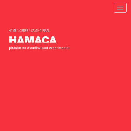
Toggle
naviga
HOME
\
OBRES
\
CAMINO RIZAL