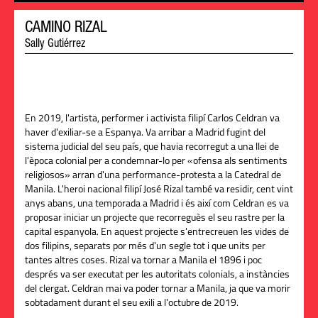
CAMINO RIZAL
Sally Gutiérrez
En 2019, l'artista, performer i activista filipí Carlos Celdran va
haver d'exiliar-se a Espanya. Va arribar a Madrid fugint del
sistema judicial del seu país, que havia recorregut a una llei de
l'època colonial per a condemnar-lo per «ofensa als sentiments
religiosos» arran d'una performance-protesta a la Catedral de
Manila. L'heroi nacional filipí José Rizal també va residir, cent vint
anys abans, una temporada a Madrid i és així com Celdran es va
proposar iniciar un projecte que recorreguès el seu rastre per la
capital espanyola. En aquest projecte s'entrecreuen les vides de
dos filipins, separats por més d'un segle tot i que units per
tantes altres coses. Rizal va tornar a Manila el 1896 i poc
després va ser executat per les autoritats colonials, a instàncies
del clergat. Celdran mai va poder tornar a Manila, ja que va morir
sobtadament durant el seu exili a l'octubre de 2019.