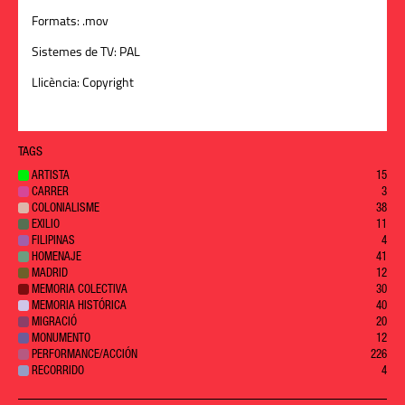
Formats:
.mov
Sistemes de TV:
PAL
Llicència:
Copyright
TAGS
ARTISTA
15
CARRER
3
COLONIALISME
38
EXILIO
11
FILIPINAS
4
HOMENAJE
41
MADRID
12
MEMORIA COLECTIVA
30
MEMORIA HISTÓRICA
40
MIGRACIÓ
20
MONUMENTO
12
PERFORMANCE/ACCIÓN
226
RECORRIDO
4