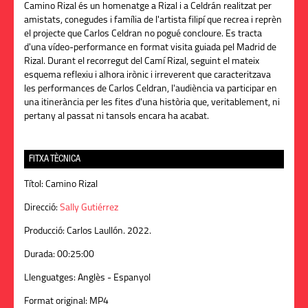
Camino Rizal és un homenatge a Rizal i a Celdrán realitzat per
amistats, conegudes i família de l'artista filipí que recrea i reprèn
el projecte que Carlos Celdran no pogué concloure. Es tracta
d'una vídeo-performance en format visita guiada pel Madrid de
Rizal. Durant el recorregut del Camí Rizal, seguint el mateix
esquema reflexiu i alhora irònic i irreverent que caracteritzava
les performances de Carlos Celdran, l'audiència va participar en
una itinerància per les fites d'una història que, veritablement, ni
pertany al passat ni tansols encara ha acabat.
FITXA TÈCNICA
Títol:
Camino Rizal
Direcció:
Sally Gutiérrez
Producció:
Carlos Laullón. 2022.
Durada:
00:25:00
Llenguatges:
Anglès - Espanyol
Format original:
MP4