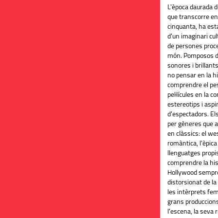
L'època daurada d
que transcorre ent
cinquanta, ha esta
d'un imaginari cul
de persones proce
món. Pomposos d
sonores i brillants
no pensar en la hi
comprendre el pe
pel·lícules en la c
estereotips i aspi
d'espectadors. El
per gèneres que a
en clàssics: el we
romàntica, l'èpica
llenguatges propis
comprendre la hist
Hollywood sempre
distorsionat de la
les intèrprets fe
grans produccions
l'escena, la seva r