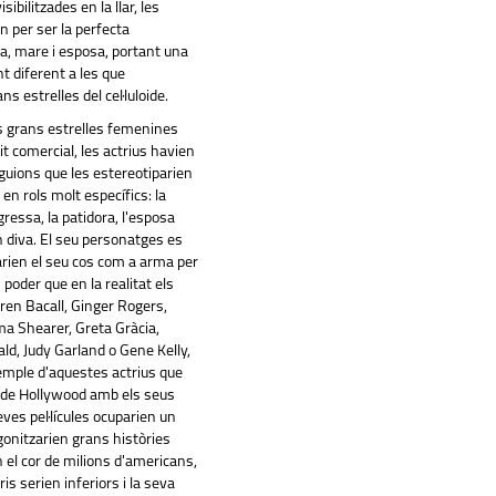
sibilitzades en la llar, les
 per ser la perfecta
, mare i esposa, portant una
 diferent a les que
s estrelles del cel·luloide.
es grans estrelles femenines
t comercial, les actrius havien
guions que les estereotiparien
 en rols molt específics: la
gressa, la patidora, l'esposa
n diva. El seu personatges es
arien el seu cos com a arma per
 poder que en la realitat els
ren Bacall, Ginger Rogers,
a Shearer, Greta Gràcia,
d, Judy Garland o Gene Kelly,
emple d'aquestes actrius que
a de Hollywood amb els seus
eves pel·lícules ocuparien un
agonitzarien grans històries
 el cor de milions d'americans,
is serien inferiors i la seva