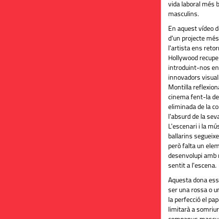
vida laboral més 
masculins.
En aquest vídeo de
d'un projecte mé
l'artista ens reto
Hollywood recuper
introduint-nos e
innovadors visualm
Montilla reflexion
cinema fent-la de
eliminada de la c
l'absurd de la seva
L'escenari i la mús
ballarins segueixe
però falta un ele
desenvolupi amb n
sentit a l'escena.
Aquesta dona esse
ser una rossa o u
la perfecció el pa
limitarà a somriur