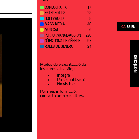
COREOGRAFIA
17
ESTEREOTIPS
23
HOLLYWOOD
8
MASS MEDIA
46
CA
ES
EN
MUSICAL
6
PERFORMANCE/ACCIÓN
226
QÜESTIONS DE GÈNERE
97
ROLES DE GÉNERO
24
NOTÍCIES
Modes de visualització de
les obres al catàleg:
Íntegra
Previsualització
No visibles
Per més informació,
contacta amb nosaltres
.