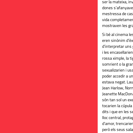
ser la mateixa, invi
dones s'afanyaven
mestressa de casa
vida completament
mostraven les gran
Si bé al cinema l
eren sinònim d'èxi
d'interpretar uns 
i les encasellarien
rossa ximple, la ti
somrient o la gra
sexualizarien i us
poder accedir a un
estava negat. Lau
Jean Harlow, Norm
Jeanette MacDonal
són tan sol un ex
tocarien la cúpul
dits i que en les s
lloc central, prot
d'amor, trencarien
però els seus salar