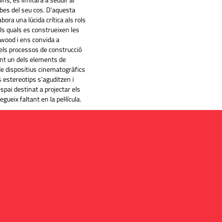
s, es limitarà a seduir al
rbes del seu cos. D'aquesta
bora una lúcida crítica als rols
ls quals es construeixen les
lywood i ens convida a
 els processos de construcció
ant un dels elements de
de dispositius cinematogràfics
ls estereotips s'aguditzen i
espai destinat a projectar els
egueix faltant en la pel·lícula.