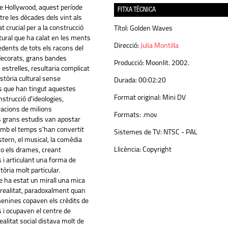
e Hollywood, aquest període
FITXA TÈCNICA
re les dècades dels vint als
t crucial per a la construcció
Títol:
Golden Waves
tural que ha calat en les ments
Direcció:
Julia Montilla
dents de tots els racons del
ecorats, grans bandes
Producció:
Moonlit. 2002.
 estrelles, resultaria complicat
stòria cultural sense
Durada:
00:02:20
s que han tingut aquestes
Format original:
Mini DV
onstrucció d'ideologies,
racions de milions
Formats:
.mov
s grans estudis van apostar
mb el temps s'han convertit
Sistemes de TV:
NTSC - PAL
stern, el musical, la comèdia
Llicència:
Copyright
 o els drames, creant
 i articulant una forma de
òria molt particular.
 ha estat un mirall una mica
 realitat, paradoxalment quan
menines copaven els crèdits de
 i ocupaven el centre de
ealitat social distava molt de