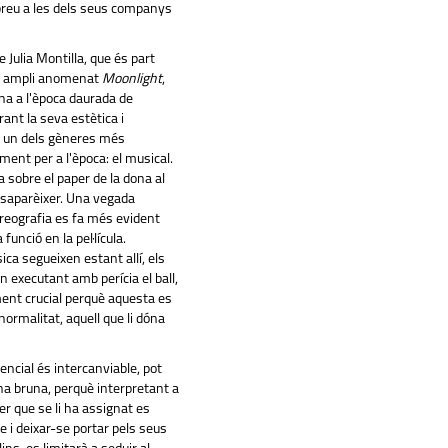
breu a les dels seus companys
 Julia Montilla, que és part
s ampli anomenat
Moonlight
,
rna a l'època daurada de
ant la seva estètica i
n un dels gèneres més
ent per a l'època: el musical.
a sobre el paper de la dona al
saparèixer. Una vegada
oreografia es fa més evident
 funció en la pel·lícula.
ica segueixen estant allí, els
n executant amb perícia el ball,
ment crucial perquè aquesta es
ormalitat, aquell que li dóna
ncial és intercanviable, pot
na bruna, perquè interpretant a
per que se li ha assignat es
e i deixar-se portar pels seus