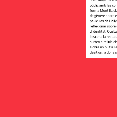
companys masculin
públic amb les co
forma Montilla ela
de gènere sobre e
pel·lícules de Hol
reflexionar sobre
d'identitat. Ocult
l'escena la resta 
surten a relluir, e
s'obre un buit a l'
desitjos, la dona s