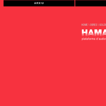
ARXIU
HOME
\
OBRES
\
GOLD