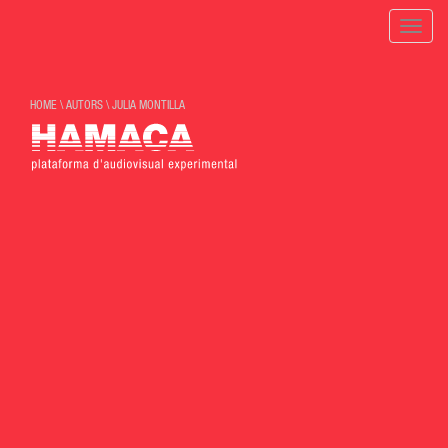
Toggle
naviga
HOME
\
AUTORS
\
JULIA MONTILLA