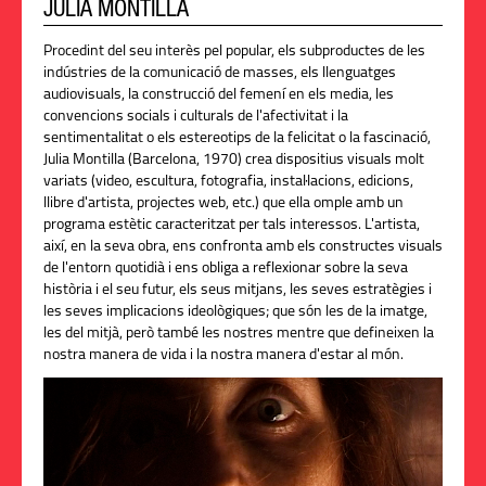
JULIA MONTILLA
Procedint del seu interès pel popular, els subproductes de les
indústries de la comunicació de masses, els llenguatges
audiovisuals, la construcció del femení en els media, les
convencions socials i culturals de l'afectivitat i la
sentimentalitat o els estereotips de la felicitat o la fascinació,
Julia Montilla (Barcelona, 1970) crea dispositius visuals molt
variats (video, escultura, fotografia, instal·lacions, edicions,
llibre d'artista, projectes web, etc.) que ella omple amb un
programa estètic caracteritzat per tals interessos. L'artista,
així, en la seva obra, ens confronta amb els constructes visuals
de l'entorn quotidià i ens obliga a reflexionar sobre la seva
història i el seu futur, els seus mitjans, les seves estratègies i
les seves implicacions ideològiques; que són les de la imatge,
les del mitjà, però també les nostres mentre que defineixen la
nostra manera de vida i la nostra manera d'estar al món.