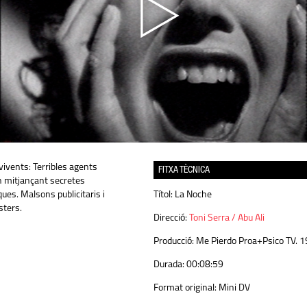
vivents: Terribles agents
FITXA TÈCNICA
en mitjançant secretes
ues. Malsons publicitaris i
Títol:
La Noche
ters.
Direcció:
Toni Serra / Abu Ali
Producció:
Me Pierdo Proa+Psico TV. 1
Durada:
00:08:59
Format original:
Mini DV