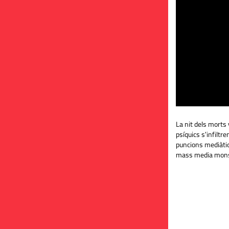
La nit dels morts 
psíquics s'infiltr
puncions mediàtiq
mass media mons