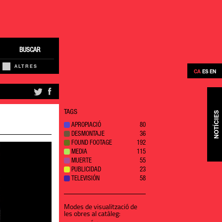
BUSCAR
ALTRES
CA
ES
EN
TAGS
NOTÍCIES
APROPIACIÓ
80
DESMONTAJE
36
FOUND FOOTAGE
192
MEDIA
115
MUERTE
55
PUBLICIDAD
23
TELEVISIÓN
58
Modes de visualització de
les obres al catàleg: