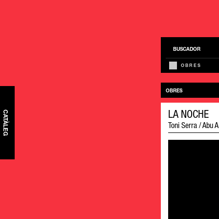
BUSCADOR
OBRES
OBRES
CATÀLEG
LA NOCHE
Toni Serra / Abu Al