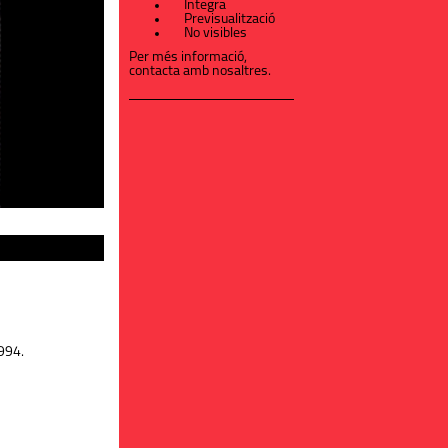
Íntegra
Previsualització
No visibles
Per més informació,
contacta amb nosaltres
.
994.