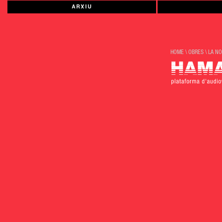
ARXIU
HOME
\
OBRES
\
LA N