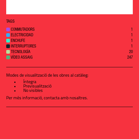
TAGS
CONMUTADORS
1
ELECTRICIDAD
1
ENCHUFE
1
INTERRUPTORES
1
TECNOLOGÍA
20
VÍDEO ASSAIG
247
Modes de visualització de les obres al catàleg:
Íntegra
Previsualització
No visibles
Per més informació,
contacta amb nosaltres
.