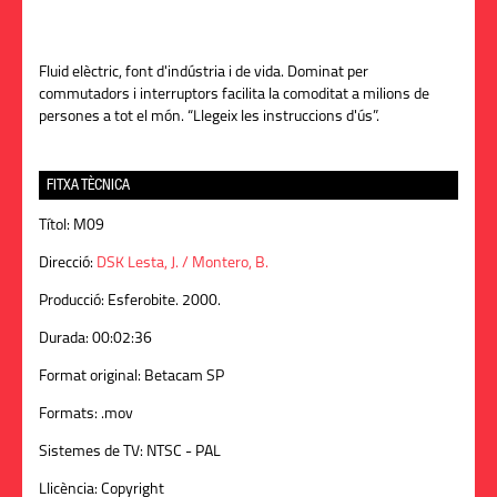
Fluid elèctric, font d'indústria i de vida. Dominat per
commutadors i interruptors facilita la comoditat a milions de
persones a tot el món. “Llegeix les instruccions d'ús”.
FITXA TÈCNICA
Títol:
M09
Direcció:
DSK Lesta, J. / Montero, B.
Producció:
Esferobite. 2000.
Durada:
00:02:36
Format original:
Betacam SP
Formats:
.mov
Sistemes de TV:
NTSC - PAL
Llicència:
Copyright