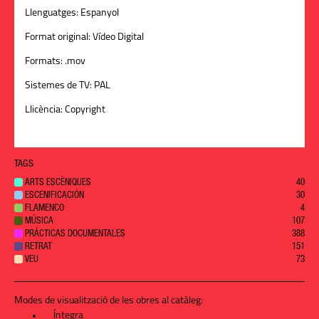
Llenguatges:
Espanyol
Format original:
Vídeo Digital
Formats:
.mov
Sistemes de TV:
PAL
Llicència:
Copyright
TAGS
ARTS ESCÈNIQUES
40
ESCENIFICACIÓN
30
FLAMENCO
4
MÚSICA
107
PRÁCTICAS DOCUMENTALES
388
RETRAT
151
VEU
73
Modes de visualització de les obres al catàleg:
Íntegra