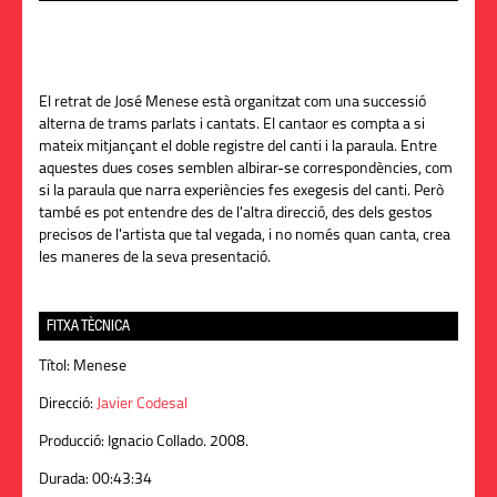
El retrat de José Menese està organitzat com una successió
alterna de trams parlats i cantats. El cantaor es compta a si
mateix mitjançant el doble registre del canti i la paraula. Entre
aquestes dues coses semblen albirar-se correspondències, com
si la paraula que narra experiències fes exegesis del canti. Però
també es pot entendre des de l'altra direcció, des dels gestos
precisos de l'artista que tal vegada, i no només quan canta, crea
les maneres de la seva presentació.
FITXA TÈCNICA
Títol:
Menese
Direcció:
Javier Codesal
Producció:
Ignacio Collado. 2008.
Durada:
00:43:34