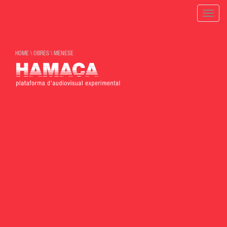
Toggle
naviga
HOME
\
OBRES
\
MENESE