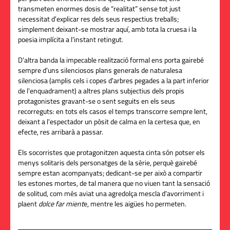
transmeten enormes dosis de “realitat” sense tot just
necessitat d'explicar res dels seus respectius treballs;
simplement deixant-se mostrar aquí, amb tota la cruesa i la
poesia implícita a l'instant retingut.
D'altra banda la impecable realització formal ens porta gairebé
sempre d'uns silenciosos plans generals de naturalesa
silenciosa (amplis cels i copes d'arbres pegades a la part inferior
de l'enquadrament) a altres plans subjectius dels propis
protagonistes gravant-se o sent seguits en els seus
recorreguts: en tots els casos el temps transcorre sempre lent,
deixant a l'espectador un pòsit de calma en la certesa que, en
efecte, res arribarà a passar.
Els socorristes que protagonitzen aquesta cinta són potser els
menys solitaris dels personatges de la sèrie, perquè gairebé
sempre estan acompanyats; dedicant-se per això a compartir
les estones mortes, de tal manera que no viuen tant la sensació
de solitud, com més aviat una agredolça mescla d'avorriment i
plaent
dolce far mient
e, mentre les aigües ho permeten.