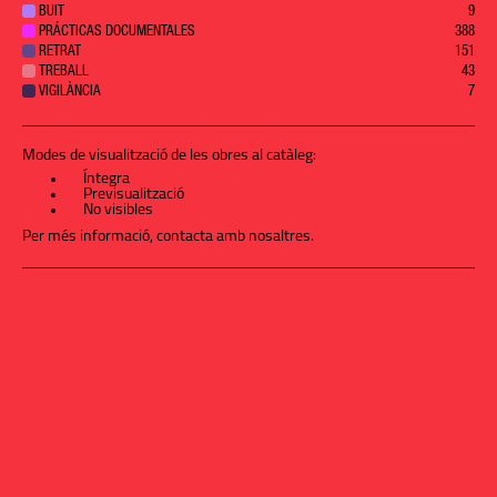
BUIT
9
PRÁCTICAS DOCUMENTALES
388
RETRAT
151
TREBALL
43
VIGILÀNCIA
7
Modes de visualització de les obres al catàleg:
Íntegra
Previsualització
No visibles
Per més informació,
contacta amb nosaltres
.