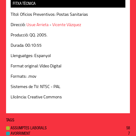
FITXA TÈCNICA
Títol:
Oficios Preventivos: Postas Sanitarias
Direcció:
Usue Arrieta
-
Vicente Vázquez
Producció:
QQ. 2005.
Durada:
00:10:55
Llenguatges:
Espanyol
Format original:
Vídeo Digital
Formats:
.mov
Sistemes de TV:
NTSC - PAL
Llicència:
Creative Commons
TAGS
ASSUMPTES LABORALS
58
AVORRIMENT
7