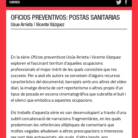
OBRES
OFICIOS PREVENTIVOS: POSTAS SANITARIAS
Usue Arrieta
|
Vicente Vázquez
En la sèrie
Oficios preventivos
Usúe Arrieta i Vicente Vázquez
exploren el fascinant territori d'aquelles ocupacions
professionals el major mèrit de les quals consisteix que res
succeeix. Per a això els autors se serveixen d'alguns recursos
característics del documental, barrejats amb uns altres del vídeo
diari, la imatge directa de cert reporterisme o altres propis d'un
tipus de posada en escena cinematogràfica que subratlla el buit i
el silenci que embolica a aquestes ocupacions.
Els treballs d'aquesta sèrie es van desenvolupant a través d'una
subtil concatenació de narracions fragmentàries, en les quals
predominen les referències el·líptiques de comentaris que
moltes vegades al·ludeixen a altres preocupacions o interessos
per part dels entrevistats: els quals, d'altra banda, ens