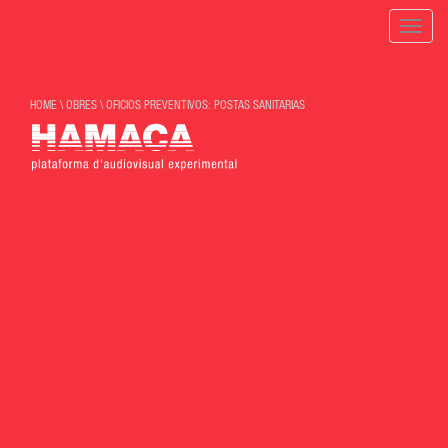
Toggle
naviga
HOME
\
OBRES
\
OFICIOS PREVENTIVOS: POSTAS SANITARIAS