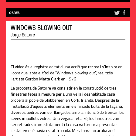
OBRES
WINDOWS BLOWING OUT
Jorge Satorre
El vídeo és el registre editat d'una acció que recrea i s'inspira en
l'obra que, sota el títol de "Windows blowing out", realitzés
l'artista Gordon Matta Clark en 1976
La proposta de Satorre va consistir en la construcció de tres
finestres fetes a mesura per a una vella i deshabitada casa
propera al poble de Skibbereen en Cork, Irlanda. Després de la
instal·lació d'aquests elements en els nínxols buits de la façana,
diverses pedres van ser llançades amb la intenció de trencar les
seves impol·luts vidres. Una vegada fet això, les finestres van
ser retirades immediatament i la casa va tornar a presentar
l'estat en què havia estat trobada. Mes l'obra no acaba aquí