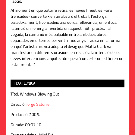
l'acció.
Al moment en què Satorre retira les noves finestres –ara
trencades- converteix en un absurd el treball, l'esforç i,
paradoxalment, li concedeix una sòlida rellevància, en enfocar
l'atenció en l'energia invertida en aquest inútil procés. Tal
vegada, la comunió més palpable entre ambdues obres –
separades en el temps per vint-i-nou anys- radica en la forma
en què l'artista mexicà adopta el desig que Matta Clark va
manifestar en diferents ocasions en relació a la intenció de les
seves intervencions arquitectòniques: "convertir un edifici en un
estat mental".
FITXA TÈCNICA
Títol:
Windows Blowing Out
Direcció:
Jorge Satorre
Producció:
2005.
Durada:
00:07:10