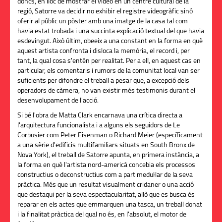
doncs, en lloc de mostrar el vídeo en un centre cultural de la
regió, Satorre va decidir no exhibir el registre videogràfic sinó
oferir al públic un pòster amb una imatge de la casa tal com
havia estat trobada i una succinta explicació textual del que havia
esdevingut. Això últim, obeeix a una constant en la forma en què
aquest artista confronta i disloca la memòria, el record i, per
tant, la qual cosa s'entén per realitat. Per a ell, en aquest cas en
particular, els comentaris i rumors de la comunitat local van ser
suficients per difondre el treball a pesar que, a excepció dels
operadors de càmera, no van existir més testimonis durant el
desenvolupament de l'acció.
Si bé l'obra de Matta Clark encarnava una crítica directa a
l'arquitectura funcionalista i a alguns els seguidors de Le
Corbusier com Peter Eisenman o Richard Meier (específicament
a una sèrie d'edificis multifamiliars situats en South Bronx de
Nova York), el treball de Satorre apunta, en primera instància, a
la forma en què l'artista nord-americà concebia els processos
constructius o deconstructius com a part medul·lar de la seva
pràctica. Més que un resultat visualment cridaner o una acció
que destaqui per la seva espectacularitat, allò que es busca és
reparar en els actes que emmarquen una tasca, un treball donat
i la finalitat pràctica del qual no és, en l'absolut, el motor de