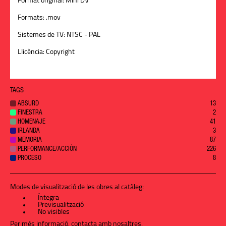
Format original:
Mini DV
Formats:
.mov
Sistemes de TV:
NTSC - PAL
Llicència:
Copyright
TAGS
ABSURD
13
FINESTRA
2
HOMENAJE
41
IRLANDA
3
MEMORIA
87
PERFORMANCE/ACCIÓN
226
PROCESO
8
Modes de visualització de les obres al catàleg:
Íntegra
Previsualització
No visibles
Per més informació,
contacta amb nosaltres
.