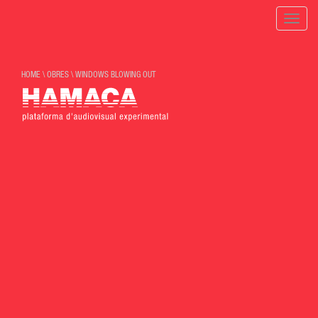
Toggle
naviga
HOME
\
OBRES
\
WINDOWS BLOWING OUT