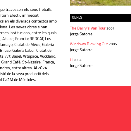
que travessen els seus treballs
entorn afectiu immediat i
OBRES
cs en els diversos contextos amb
ciona. Les seves obres s'han
The Barry's Van Tour
2007
rses institucions, entre les quals
Jorge Satorre
 Alsace, Francia; REDCAT, Los
Windows Blowing Out
amayo, Ciutat de Mèxic; Galería
2005
Jorge Satorre
ilbao; Galería Labor, Ciutat de
s, Art Basel; Artspace, Auckland,
H
2004
 Grand Café, St-Nazaire, França,
Jorge Satorre
dres, entre altres. Al 2024
sió de la seva producció dels
al Ca2M de Móstoles.