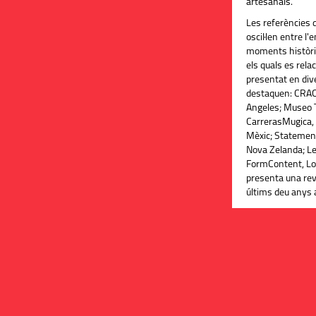
artesanals.
Les referències 
oscil·len entre l'
moments històri
els quals es rela
presentat en dive
destaquen: CRAC,
Angeles; Museo T
CarrerasMugica, B
Mèxic; Statement
Nova Zelanda; Le
FormContent, Lon
presenta una revi
últims deu anys 