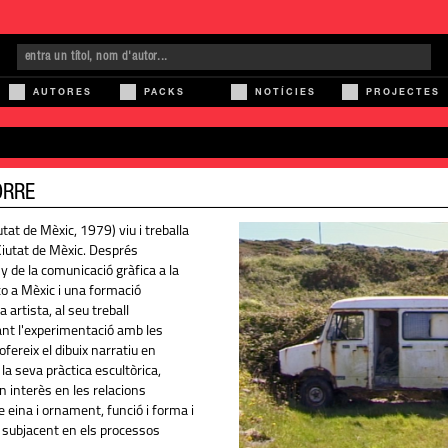
AUTORES
PACKS
NOTÍCIES
PROJECTES
ORRE
utat de Mèxic, 1979) viu i treballa
 Ciutat de Mèxic. Després
y de la comunicació gràfica a la
 a Mèxic i una formació
 artista, al seu treball
ant l'experimentació amb les
ofereix el dibuix narratiu en
a seva pràctica escultòrica,
 interès en les relacions
e eina i ornament, funció i forma i
ic subjacent en els processos