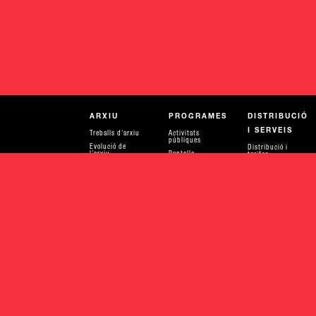
ARXIU
PROGRAMES
DISTRIBUCIÓ
I SERVEIS
Treballs d'arxiu
Activitats
públiques
Evolució de
Distribució i
l'arxiu
Pantalla
tarifes
Universitats
ACOMPANYAMENT
I ASSESSORIES
Recursos per a
aprendre
Serveis tècnics
Recerca
Col·laboracions
Publicacions
Producció
Parlar de diners
Amigues