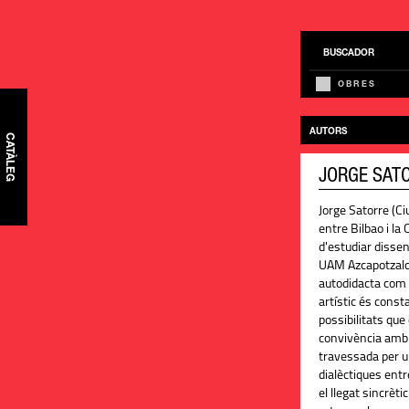
BUSCADOR
OBRES
AUTORS
CATÀLEG
JORGE SAT
Jorge Satorre (Ci
entre Bilbao i la
d'estudiar dissen
UAM Azcapotzalco
autodidacta com a
artístic és const
possibilitats que 
convivència amb l
travessada per un
dialèctiques entr
el llegat sincrèt