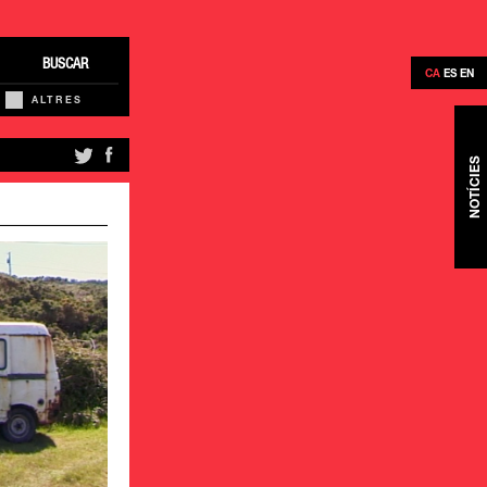
BUSCAR
CA
ES
EN
ALTRES
NOTÍCIES