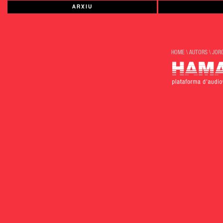
ARXIU
HOME
\
AUTORS
\
JOR