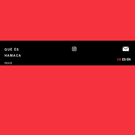
QUÈ ÉS
HAMACA
CA
ES
EN
equip
Newsletter
Xarxes i suports