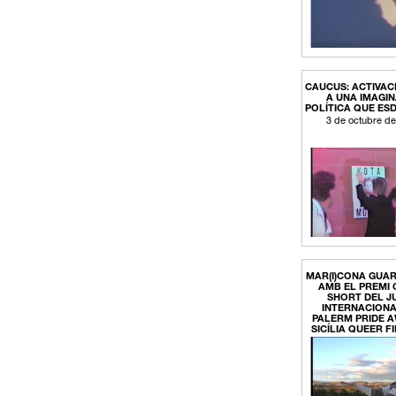
CAUCUS: ACTIVAC
A UNA IMAGI
POLÍTICA QUE ES
3 de octubre d
MAR(I)CONA GUA
AMB EL PREMI
SHORT DEL J
INTERNACIONAL
PALERM PRIDE 
SICÍLIA QUEER F
29 de maig de