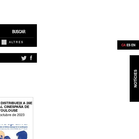
BUSCAR
ALTRES
CA
ES
EN
NOTÍCIES
DISTRIBUEIX A 28E
AL CINESPAÑA DE
TOULOUSE
octubre de 2023