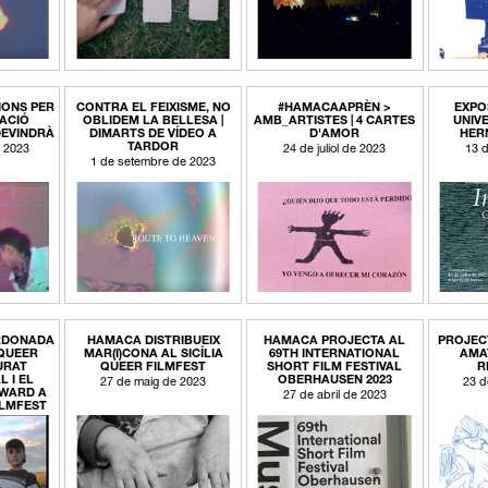
IONS PER
CONTRA EL FEIXISME, NO
#HAMACAAPRÈN >
EXPO
NACIÓ
OBLIDEM LA BELLESA |
AMB_ARTISTES | 4 CARTES
UNIVE
DEVINDRÀ
DIMARTS DE VÍDEO A
D'AMOR
HER
TARDOR
e 2023
24 de juliol de 2023
13 d
1 de setembre de 2023
RDONADA
HAMACA DISTRIBUEIX
HAMACA PROJECTA AL
PROJEC
 QUEER
MAR(I)CONA AL SICÍLIA
69TH INTERNATIONAL
AMA
URAT
QUEER FILMFEST
SHORT FILM FESTIVAL
R
 I EL
OBERHAUSEN 2023
27 de maig de 2023
23 d
AWARD A
27 de abril de 2023
ILMFEST
 2023