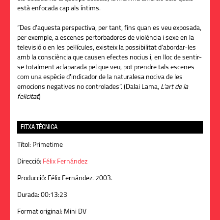
està enfocada cap als íntims.
“Des d'aquesta perspectiva, per tant, fins quan es veu exposada,
per exemple, a escenes pertorbadores de violència i sexe en la
televisió o en les pel·lícules, existeix la possibilitat d'abordar-les
amb la consciència que causen efectes nocius i, en lloc de sentir-
se totalment aclaparada pel que veu, pot prendre tals escenes
com una espècie d'indicador de la naturalesa nociva de les
emocions negatives no controlades”. (Dalai Lama,
L'art de la
felicitat
)
FITXA TÈCNICA
Títol:
Primetime
Direcció:
Félix Fernández
Producció:
Félix Fernández. 2003.
Durada:
00:13:23
Format original:
Mini DV