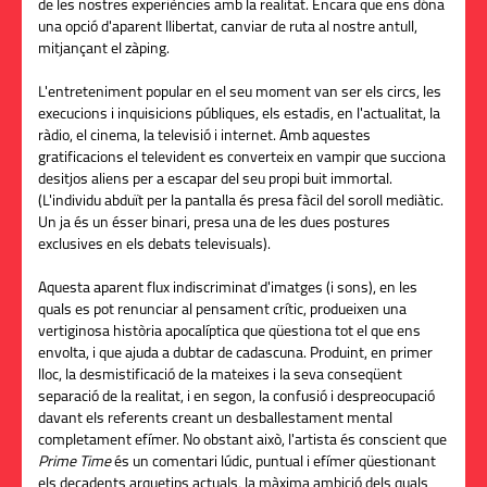
de les nostres experiències amb la realitat. Encara que ens dóna
una opció d'aparent llibertat, canviar de ruta al nostre antull,
mitjançant el zàping.
L'entreteniment popular en el seu moment van ser els circs, les
execucions i inquisicions públiques, els estadis, en l'actualitat, la
ràdio, el cinema, la televisió i internet. Amb aquestes
gratificacions el televident es converteix en vampir que succiona
desitjos aliens per a escapar del seu propi buit immortal.
(L'individu abduït per la pantalla és presa fàcil del soroll mediàtic.
Un ja és un ésser binari, presa una de les dues postures
exclusives en els debats televisuals).
Aquesta aparent flux indiscriminat d'imatges (i sons), en les
quals es pot renunciar al pensament crític, produeixen una
vertiginosa història apocalíptica que qüestiona tot el que ens
envolta, i que ajuda a dubtar de cadascuna. Produint, en primer
lloc, la desmistificació de la mateixes i la seva conseqüent
separació de la realitat, i en segon, la confusió i despreocupació
davant els referents creant un desballestament mental
completament efímer. No obstant això, l'artista és conscient que
Prime Time
és un comentari lúdic, puntual i efímer qüestionant
els decadents arquetips actuals, la màxima ambició dels quals