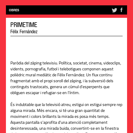
OBRES
PRIMETIME
Félix Fernández
Paròdia del zàping televisiu. Política, societat, cinema, videoclips,
vidents, pornografia, futbol i telebotigues componen aquest
polièdric mural mediàtic de Félix Fernández. Un flux continu
fragmentat amb el propi soroll del zàping, i la subversió dels
continguts trastocats, genera un cúmul d'esperpents que
obliguen escapar i refugiar-se en l'íntim.
És indubtable que la televisió atreu, estigui on estigui sempre rep
alguna mirada. Més encara, si té una gran quantitat de
moviment i colors brillants la mirada es posa més temps.
Aquesta pantalla s'aprofita d'una atenció completament
desinteressada, una mirada buida, convertint-se en la finestra