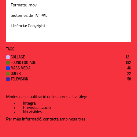
Formats:
.mov
Sistemes de TV:
PAL
Llicència:
Copyright
TAGS
COLLAGE
121
FOUND FOOTAGE
192
MASS MEDIA
46
QUEER
22
TELEVISIÓN
58
Modes de visualització de les obres al catàleg:
Íntegra
Previsualització
No visibles
Per més informació,
contacta amb nosaltres
.