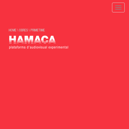
Toggle
naviga
HOME
\
OBRES
\
PRIMETIME