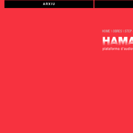
ARXIU
HOME
\
OBRES
\
STEP 