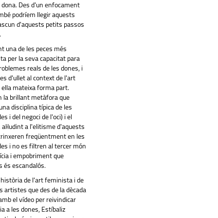
la dona. Des d'un enfocament
mbé podríem llegir aquests
scun d'aquests petits passos
.
t una de les peces més
ta per la seva capacitat para
roblemes reals de les dones, i
s d'ullet al context de l'art
 ella mateixa forma part.
la brillant metàfora que
una disciplina típica de les
 i del negoci de l'oci) i el
al·ludint a l'elitisme d'aquests
trinxeren freqüentment en les
s i no es filtren al tercer món
tícia i empobriment que
s és escandalós.
història de l'art feminista i de
les artistes que des de la dècada
amb el vídeo per reivindicar
ia a les dones, Estíbaliz