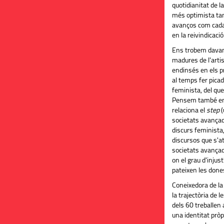
quotidianitat de 
més optimista ta
avanços com cada
en la reivindicació
Ens trobem davan
madures de l'artis
endinsés en els p
al temps fer picade
feminista, del que
Pensem també en 
relaciona el
step
(
societats avançades
discurs feminista, 
discursos que s'a
societats avançade
on el grau d'injus
pateixen les done
Coneixedora de la 
la trajectòria de 
dels 60 treballen 
una identitat pròp