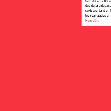
compta amb un par
des de la videoacc
sexistes, tant en 
les realitzades en 
Reacción
.