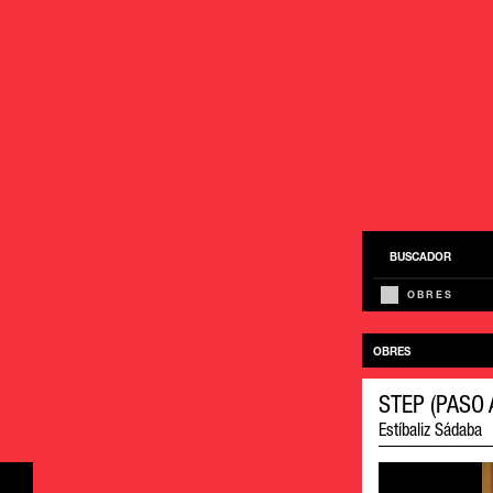
BUSCADOR
OBRES
OBRES
STEP (PASO 
Estíbaliz Sádaba