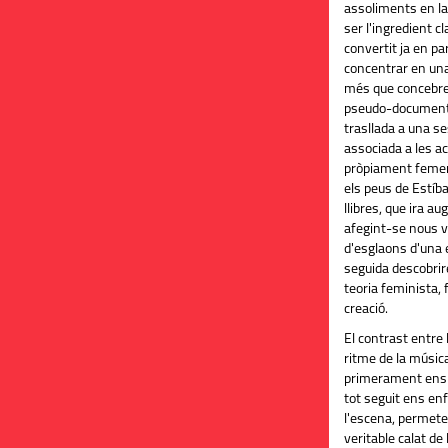
assoliments en la 
ser l'ingredient c
convertit ja en part
concentrar en una
més que concebre
pseudo-documental
trasllada a una se
associada a les a
pròpiament femení
els peus de Estíba
llibres, que ira a
afegint-se nous v
d'esglaons d'una 
seguida descobrir
teoria feminista,
creació.
El contrast entre 
ritme de la música
primerament ens 
tot seguit ens enf
l'escena, permete
veritable calat de