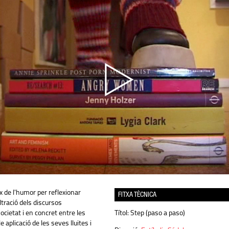
x de l'humor per reflexionar
FITXA TÈCNICA
ltració dels discursos
ocietat i en concret entre les
Títol:
Step (paso a paso)
le aplicació de les seves lluites i