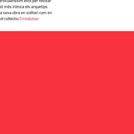
ticularíssim estil per revisar
ió més irònica els arquetips
la seva obra en solitari com en
el col·lectiu
Erreakzioa-