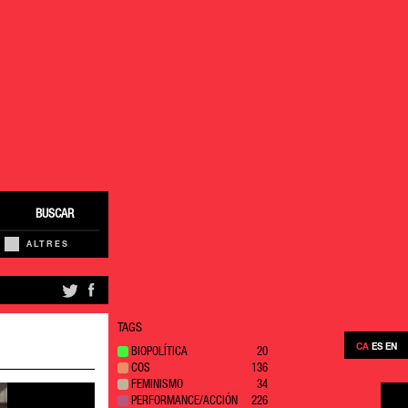
BUSCAR
ALTRES
TAGS
CA
ES
EN
BIOPOLÍTICA
20
COS
136
FEMINISMO
34
PERFORMANCE/ACCIÓN
226