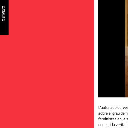
CATÀLEG
L'autora se servei
sobre el grau de fi
feministes en la s
dones, i la veritab