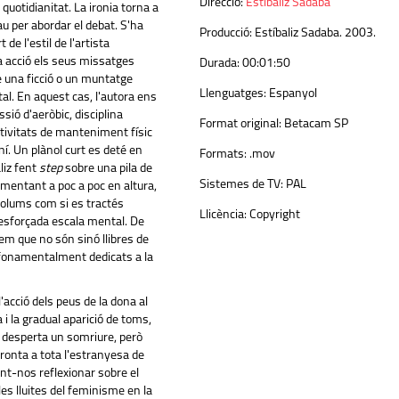
Direcció:
Estíbaliz Sádaba
quotidianitat. La ironia torna a
lau per abordar el debat. S'ha
Producció:
Estíbaliz Sadaba. 2003.
 de l'estil de l'artista
 acció els seus missatges
Durada:
00:01:50
 una ficció o un muntatge
Llenguatges:
Espanyol
. En aquest cas, l'autora ens
ssió d'aeròbic, disciplina
Format original:
Betacam SP
ctivitats de manteniment físic
. Un plànol curt es deté en
Formats:
.mov
liz fent
step
sobre una pila de
Sistemes de TV:
PAL
ugmentant a poc a poc en altura,
olums com si es tractés
Llicència:
Copyright
esforçada escala mental. De
em que no són sinó llibres de
 fonamentalment dedicats a la
l'acció dels peus de la dona al
 i la gradual aparició de toms,
desperta un somriure, però
ronta a tota l'estranyesa de
nt-nos reflexionar sobre el
 les lluites del feminisme en la