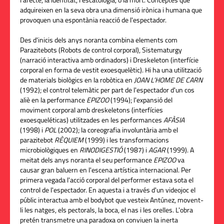
l'afecte, la identitat, l'escatologia, o la mort. Conceptes que
adquireixen en la seva obra una dimensió irònica i humana que
provoquen una espontània reacció de l'espectador.
Des d'inicis dels anys noranta combina elements com
Parazitebots (Robots de control corporal), Sistematurgy
(narració interactiva amb ordinadors) i Dreskeleton (interfície
corporal en forma de vestit exoesquelètic). Hi ha una utilització
de materials biològics en la robòtica en
JOAN L’HOME DE CARN
(1992); el control telemàtic per part de l'espectador d'un cos
aliè en la performance
EPIZOO
(1994); l'expansió del
moviment corporal amb dreskeletons (interfícies
exoesqueléticas) utilitzades en les performances
AFÀSIA
(1998) i
POL
(2002); la coreografia involuntària amb el
parazitebot
RÈQUIEM
(1999) i les transformacions
microbiològiques en
RINODIGESTIÓ
(1987) i
AGAR
(1999). A
meitat dels anys noranta el seu performance
EPIZOO
va
causar gran baluern en l'escena artística internacional. Per
primera vegada l'acció corporal del performer estava sota el
control de l'espectador. En aquesta i a través d'un videojoc el
públic interactua amb el bodybot que vesteix Antúnez, movent-
li les natges, els pectorals, la boca, el nas i les orelles. L'obra
pretén transmetre una paradoxa on conviuen la inerta