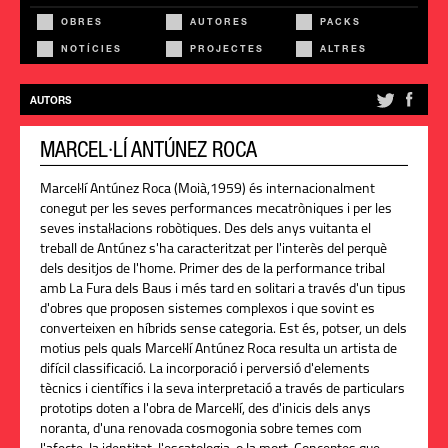
OBRES
AUTORES
PACKS
NOTÍCIES
PROJECTES
ALTRES
AUTORS
MARCEL·LÍ ANTÚNEZ ROCA
Marcel·lí Antúnez Roca (Moià,1959) és internacionalment
conegut per les seves performances mecatròniques i per les
seves instal·lacions robòtiques. Des dels anys vuitanta el
treball de Antúnez s'ha caracteritzat per l'interès del perquè
dels desitjos de l'home. Primer des de la performance tribal
amb La Fura dels Baus i més tard en solitari a través d'un tipus
d'obres que proposen sistemes complexos i que sovint es
converteixen en híbrids sense categoria. Est és, potser, un dels
motius pels quals Marcel·lí Antúnez Roca resulta un artista de
difícil classificació. La incorporació i perversió d'elements
tècnics i científics i la seva interpretació a través de particulars
prototips doten a l'obra de Marcel·lí, des d'inicis dels anys
noranta, d'una renovada cosmogonia sobre temes com