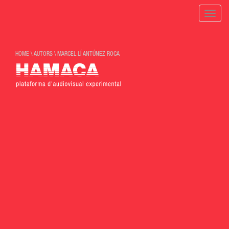
Toggle
naviga
HOME
\
AUTORS
\
MARCEL·LÍ ANTÚNEZ ROCA