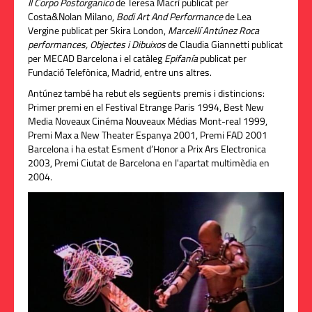
Il Corpo Postorganico
de Teresa Macrì publicat per
Costa&Nolan Milano,
Bodi Art And Performance
de Lea
Vergine publicat per Skira London,
Marcel·lí Antúnez Roca
performances, Objectes i Dibuixos
de Claudia Giannetti publicat
per MECAD Barcelona i el catàleg
Epifanía
publicat per
Fundació Telefònica, Madrid, entre uns altres.
Antúnez també ha rebut els següents premis i distincions:
Primer premi en el Festival Etrange Paris 1994, Best New
Media Noveaux Cinéma Nouveaux Médias Mont-real 1999,
Premi Max a New Theater Espanya 2001, Premi FAD 2001
Barcelona i ha estat Esment d’Honor a Prix Ars Electronica
2003, Premi Ciutat de Barcelona en l'apartat multimèdia en
2004.