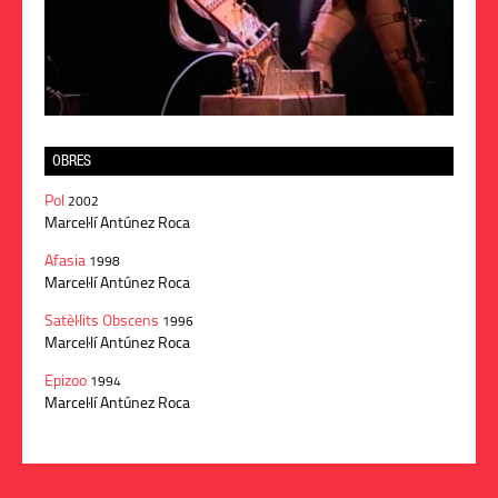
OBRES
Pol
2002
Marcel·lí Antúnez Roca
Afasia
1998
Marcel·lí Antúnez Roca
Satèl·lits Obscens
1996
Marcel·lí Antúnez Roca
Epizoo
1994
Marcel·lí Antúnez Roca