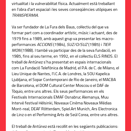
virtualitat i la vulnerabilitat física. Actualment està treballant
en l'obra d'art espacial i les seves conseqüències utòpiques en
TRANSPERMIA
.
Va ser fundador de La Fura dels Baus, col·lectiu del que va
formar part com a coordinador artístic, músic i actuant, des de
1979 fins a 1989, amb aquest grup va presentar les macro-
performances
ACCIONS
(1984),
SUZ/O/SUZ
(1985) i
TIER
MON
(1988). I també va participar des de la seva fundació, en
1985, fins al seu terme, en 1992, en el col·lectiu ELS RINOS. El
treball de Antúnez s'ha presentat en espais internacionals
com La Fundació Telefònica de Madrid, el P.A. de C. de Milano, el
Lieu Unique de Nantes, l'I.C.A. de Londres, la SOU Kapelica
Ljubljana, el Sopar Contemporani de Rio de Janeiro, el MACBA
de Barcelona, el DOM Cultural Center Moscou o el DAF de
Tòquio, entre uns altres. Els seus performances en els
Festivals Internacionals EMAF Osnabruc Alemanya, Muu
Intervé festival Hèlsinki, Noveaux Cinéma Noveaux Médias
Mont-real, DEAF Rótterdam, Spiel.Art Munich, Ars Electronica
de Linz o en el Performing Arts de Seül Corea, entre uns altres.
El treball de Antúnez està recollit en les següents publicacions: