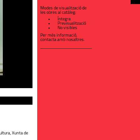
Modes de visualització de
les obres al catàleg:
Íntegra
Previsualització
No visibles
Per més informació,
contacta amb nosaltres
.
ultura, Xunta de