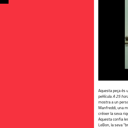
Aquesta peça és u
pel·lícula
A 25
hor
mostra a un per
Manfreddi
, una m
créixer la seva ri
Aquesta confia le
LeBon
, la seva "