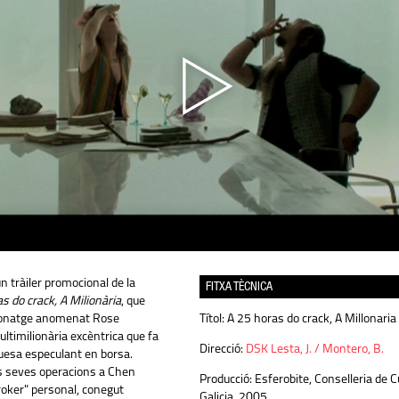
n tràiler promocional de la
FITXA TÈCNICA
as
do
crack
, A Milionària
, que
sonatge anomenat Rose
Títol:
A 25 horas do crack, A Millonaria
ultimilionària excèntrica que fa
Direcció:
DSK Lesta, J. / Montero, B.
quesa especulant en borsa.
s seves operacions a
Chen
Producció:
Esferobite, Conselleria de C
broker" personal, conegut
Galicia. 2005.