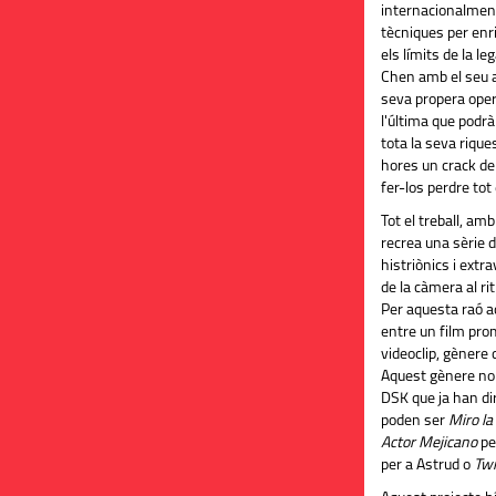
internacionalmen
tècniques per enr
els límits de la leg
Chen
amb el seu a
seva propera oper
l'última que podrà
tota la seva riqu
hores un
crack
de 
fer-los perdre tot
Tot el treball, am
recrea una sèrie
histriònics i extr
de la càmera al r
Per aquesta raó a
entre un film prom
videoclip, gènere d
Aquest gènere no e
DSK
que ja han dir
poden ser
Miro la
Actor Mejicano
pe
per a Astrud o
Twi