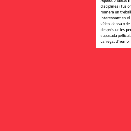
Aquest projecte h
disciplines i fusi
manera un trebal
interessant en el
vídeo-dansa o de c
després de les pe
suposada pel·lícul
carregat d'humor 