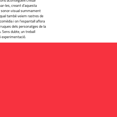
íbrid aconsegueix creuar
onar-les, creant d'aquesta
l sonor-visual summament
 qual també veiem rastres de
omèdia i on l'espantall aflora
rruques dels personatges de la
a. Sens dubte, un treball
i experimentació.