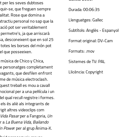
t per les seves dubtoses
iquir-se, que freguen sempre
Durada:
00:06:35
alitat.
Rose
que domina a
Llenguatges:
Gallec
tractiu personal no sap que la
ació pot ser veritablement
Subtítols:
Anglès - Espanyol
 permetre's, ja que arriscarà
esa, desconeixent que en sol 25
Format original:
DV-Cam
totes les borses del món pot
Formats:
.mov
 el que posseeixen.
b música de Chico y
Chica
,
Sistemes de TV:
PAL
 de personatges completament
Llicència:
Copyright
avagants, que desfilen enfront
itme de música
electroclash
.
quest treball es mou a cavall
ocional per a una pel·lícula i un
el qual recull registre i formes.
ls és aliè als integrants de
igit altres videoclips com
 Vida Pasar
per a Fangoria,
Un
r a
La Buena Vida
,
Bailando
n Powe
r per al grup Ànima-X.