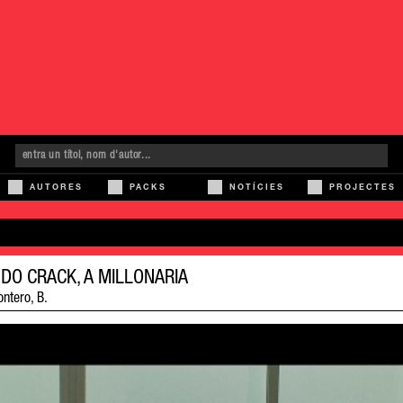
AUTORES
PACKS
NOTÍCIES
PROJECTES
DO CRACK, A MILLONARIA
ontero, B.