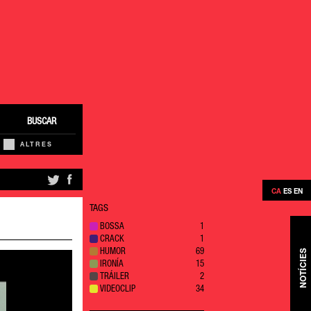
BUSCAR
ALTRES
CA
ES
EN
TAGS
BOSSA
1
CRACK
1
NOTÍCIES
HUMOR
69
IRONÍA
15
TRÁILER
2
VIDEOCLIP
34