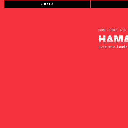
ARXIU
HOME
\
OBRES
\
A 25 