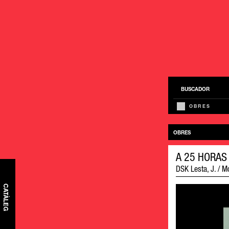
BUSCADOR
OBRES
OBRES
A 25 HORAS 
DSK Lesta, J. / M
CATÀLEG