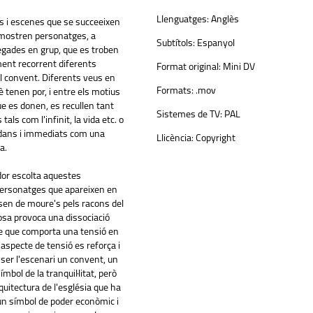
Llenguatges:
Anglès
ns i escenes que se succeeixen
 mostren personatges, a
Subtítols:
Espanyol
egades en grup, que es troben
ent recorrent diferents
Format original:
Mini DV
el convent. Diferents veus en
Formats:
.mov
 tenen por, i entre els motius
ue es donen, es recullen tant
Sistemes de TV:
PAL
tals com l'infinit, la vida etc. o
ans i immediats com una
Llicència:
Copyright
a.
or escolta aquestes
 personatges que apareixen en
ssen de moure's pels racons del
osa provoca una dissociació
ge que comporta una tensió en
t aspecte de tensió es reforça i
er l'escenari un convent, un
ímbol de la tranquil·litat, però
quitectura de l'església que ha
 un símbol de poder econòmic i