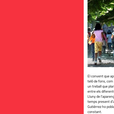
El convent que ap
teló de fons, com
un treball que pl
entre els diferen
Lluny de l'aparenç
temps present d'a
Gutiérrez ho pobl
constant.