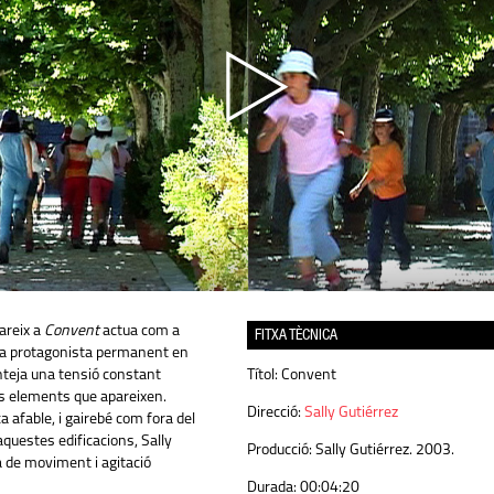
areix a
Convent
actua com a
FITXA TÈCNICA
 a protagonista permanent en
anteja una tensió constant
Títol:
Convent
ts elements que apareixen.
Direcció:
Sally Gutiérrez
a afable, i gairebé com fora del
questes edificacions, Sally
Producció:
Sally Gutiérrez. 2003.
a de moviment i agitació
Durada:
00:04:20