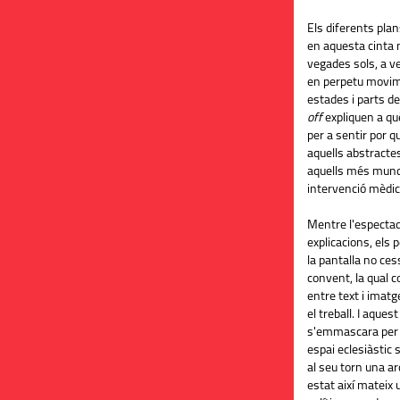
Els diferents pla
en aquesta cinta
vegades sols, a v
en perpetu movim
estades i parts d
off
expliquen a què
per a sentir por q
aquells abstractes 
aquells més mund
intervenció mèdic
Mentre l'espectad
explicacions, els
la pantalla no ce
convent, la qual c
entre text i imat
el treball. I aques
s'emmascara per s
espai eclesiàstic s
al seu torn una ar
estat així mateix