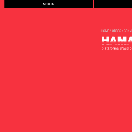
ARXIU
HOME
\
OBRES
\
CONV