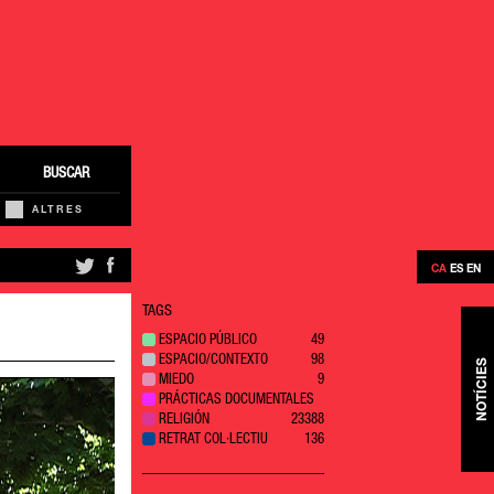
BUSCAR
ALTRES
CA
ES
EN
TAGS
ESPACIO PÚBLICO
49
ESPACIO/CONTEXTO
98
NOTÍCIES
MIEDO
9
PRÁCTICAS DOCUMENTALES
RELIGIÓN
23
388
RETRAT COL·LECTIU
136