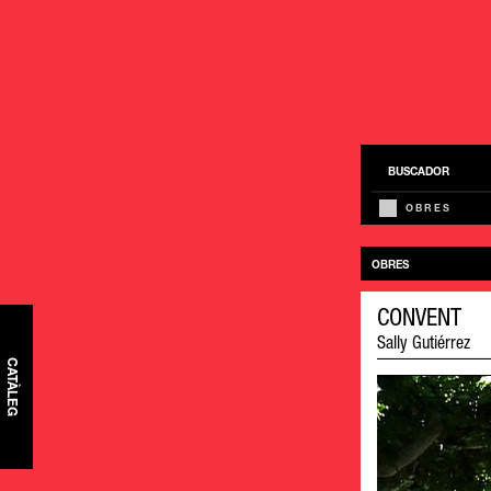
BUSCADOR
OBRES
OBRES
CONVENT
Sally Gutiérrez
CATÀLEG