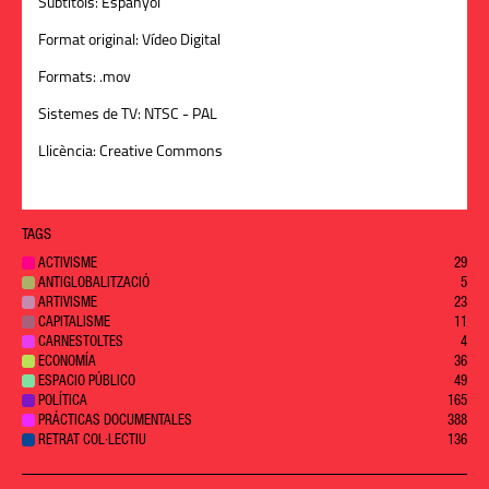
Subtítols:
Espanyol
Format original:
Vídeo Digital
Formats:
.mov
Sistemes de TV:
NTSC - PAL
Llicència:
Creative Commons
TAGS
ACTIVISME
29
ANTIGLOBALITZACIÓ
5
ARTIVISME
23
CAPITALISME
11
CARNESTOLTES
4
ECONOMÍA
36
ESPACIO PÚBLICO
49
POLÍTICA
165
PRÁCTICAS DOCUMENTALES
388
RETRAT COL·LECTIU
136