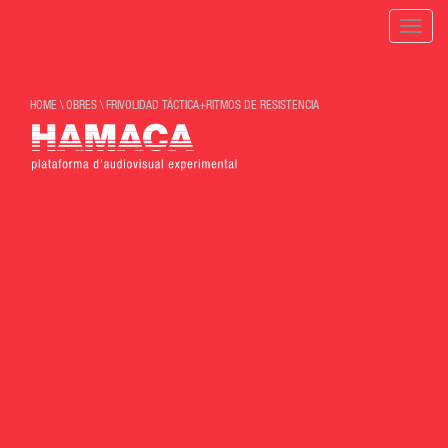
Toggle
naviga
HOME
\
OBRES
\
FRIVOLIDAD TÁCTICA+RITMOS DE RESISTENCIA