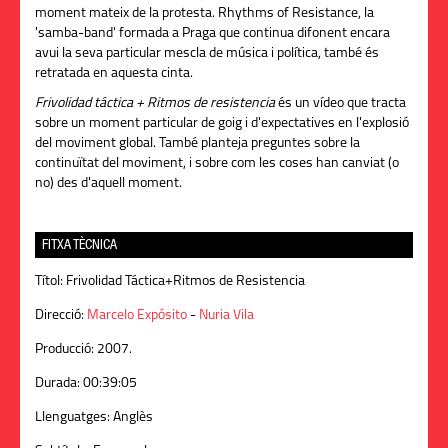
moment mateix de la protesta. Rhythms of Resistance, la
'samba-band' formada a Praga que continua difonent encara
avui la seva particular mescla de música i política, també és
retratada en aquesta cinta.
Frivolidad táctica + Ritmos de resistencia
és un vídeo que tracta
sobre un moment particular de goig i d'expectatives en l'explosió
del moviment global. També planteja preguntes sobre la
continuïtat del moviment, i sobre com les coses han canviat (o
no) des d'aquell moment.
FITXA TÈCNICA
Títol:
Frivolidad Táctica+Ritmos de Resistencia
Direcció:
Marcelo Expósito
-
Nuria Vila
Producció:
2007.
Durada:
00:39:05
Llenguatges:
Anglès