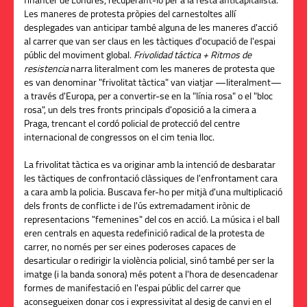
financer de Londres, recuperant-lo per a la festa anticapitalista.
Les maneres de protesta pròpies del carnestoltes allí
desplegades van anticipar també alguna de les maneres d'acció
al carrer que van ser claus en les tàctiques d'ocupació de l'espai
públic del moviment global.
Frivolidad táctica + Ritmos de
resistencia
narra literalment com les maneres de protesta que
es van denominar "frivolitat tàctica" van viatjar —literalment—
a través d'Europa, per a convertir-se en la "línia rosa" o el "bloc
rosa", un dels tres fronts principals d'oposició a la cimera a
Praga, trencant el cordó policial de protecció del centre
internacional de congressos on el cim tenia lloc.
La frivolitat tàctica es va originar amb la intenció de desbaratar
les tàctiques de confrontació clàssiques de l'enfrontament cara
a cara amb la policia. Buscava fer-ho per mitjà d'una multiplicació
dels fronts de conflicte i de l'ús extremadament irònic de
representacions "femenines" del cos en acció. La música i el ball
eren centrals en aquesta redefinició radical de la protesta de
carrer, no només per ser eines poderoses capaces de
desarticular o redirigir la violència policial, sinó també per ser la
imatge (i la banda sonora) més potent a l'hora de desencadenar
formes de manifestació en l'espai públic del carrer que
aconsegueixen donar cos i expressivitat al desig de canvi en el