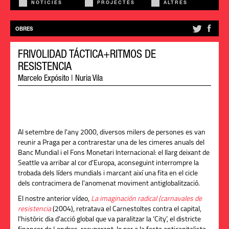
NOTÍCIES
PROJECTES
ALTRES
OBRES
FRIVOLIDAD TÁCTICA+RITMOS DE
RESISTENCIA
Marcelo Expósito
|
Nuria Vila
Al setembre de l'any 2000, diversos milers de persones es van
reunir a Praga per a contrarestar una de les cimeres anuals del
Banc Mundial i el Fons Monetari Internacional: el llarg deixant de
Seattle va arribar al cor d'Europa, aconseguint interrompre la
trobada dels líders mundials i marcant així una fita en el cicle
dels contracimera de l'anomenat moviment antiglobalització.
El nostre anterior vídeo,
La imaginación radical (carnavales de
resistencia
(2004), retratava el Carnestoltes contra el capital,
l'històric dia d'acció global que va paralitzar la ‘City’, el districte