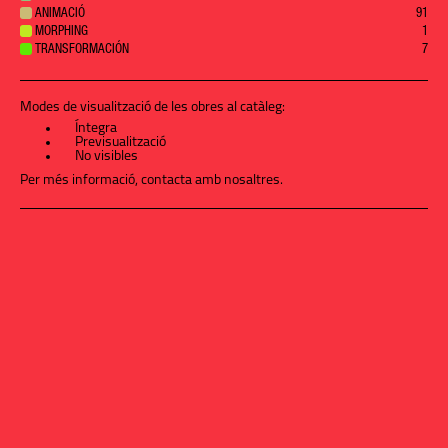
ANIMACIÓ
91
MORPHING
1
TRANSFORMACIÓN
7
Modes de visualització de les obres al catàleg:
Íntegra
Previsualització
No visibles
Per més informació,
contacta amb nosaltres
.