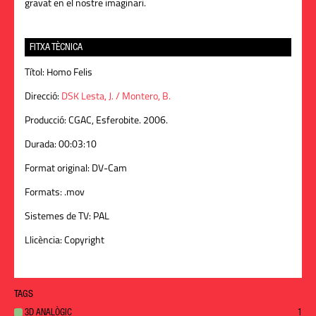
gravat en el nostre imaginari.
FITXA TÈCNICA
Títol:
Homo Felis
Direcció:
DSK Lesta, J. / Montero, B.
Producció:
CGAC, Esferobite. 2006.
Durada:
00:03:10
Format original:
DV-Cam
Formats:
.mov
Sistemes de TV:
PAL
Llicència:
Copyright
TAGS
3D ANALÒGIC
1