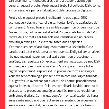
van anar muntant una després d'una altra per a aconseguir
generar aquest efecte. Amb aquest treball el col·lectiu DSK, torna
a interessar-se per la analogització dels processos digitals.
Fent visible aquest procés i realitzant-lo pas a pas, DSK
aconsegueix desmitificar el digital i dotar-lo d'uns agafadors de
comprensió. Al seu torn ens sembla suggerir un origen incert de
l'ésser humà, pot haver estat el felí l'origen dels homínids? Pot
l'ordre dels primats ser tan sols una ramificació d'un procés
evolutiu ja extingit? En el treball totes dues espècies
s'entronquen desafiant d'aquesta manera a l'evolució d'una
banda, però a tot el sistema de representació digital per un altre,
i és que malgrat haver-se realitzat seguint un procediment
analògic, els resultats són exactament els mateixos. De nou DSK
aconsegueix qüestionar el misteri i l'aura que embolica tot el
digital corporitzant i reproduint un procés de forma analògica.
Aquesta fenomenologia pot ser entesa com una lògica tancada.
Si el gat fos un avantpassat evolutiu de l'home, probablement
aquest individu (el homo-felis) es complicaria la vida, construint
efectes amb processos analògics que fàcilment es resoldrien
amb eines digitals. Com el gat que s'enfronta al cabdell de llana
sense més motivació que reptar-se a si mateix, però que en la
seva ociosa ingenuïtat, representa una icona que tots tenim