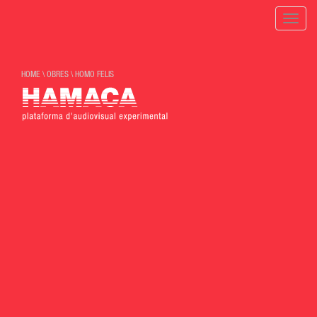
Toggle
naviga
HOME
\
OBRES
\
HOMO FELIS