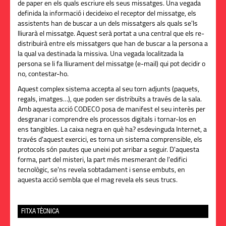
de paper en els quals escriure els seus missatges. Una vegada
definida la informació i decideixo el receptor del missatge, els
assistents han de buscar a un dels missatgers als quals se'ls
lliurarà el missatge. Aquest serà portat a una central que els re-
distribuirà entre els missatgers que han de buscar a la persona a
la qual va destinada la missiva. Una vegada localitzada la
persona se li fa lliurament del missatge (e-mail) qui pot decidir o
no, contestar-ho.
Aquest complex sistema accepta al seu torn adjunts (paquets,
regals, imatges…), que poden ser distribuïts a través de la sala.
Amb aquesta acció CODECO posa de manifest el seu interès per
desgranar i comprendre els processos digitals i tornar-los en
ens tangibles. La caixa negra en què ha? esdevinguda Internet, a
través d'aquest exercici, es torna un sistema comprensible, els
protocols són pautes que uneixi pot arribar a seguir. D'aquesta
forma, part del misteri, la part més mesmerant de l'edifici
tecnològic, se'ns revela sobtadament i sense embuts, en
aquesta acció sembla que el mag revela els seus trucs.
FITXA TÈCNICA