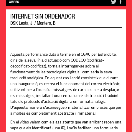
OBRES
INTERNET SIN ORDENADOR
DSK Lesta, J. / Montero, B.
Aquesta performance duta a terme en el CGAC per Esferobite,
dins de la seva línia d'actuació com CODECO (codificat-
decodificat-codificat), torna a interrogar-se sobre el
funcionament de les tecnologies digitals i com seria la seva
traducció analògica. En aquest cas l'acció consisteix que durant
una inauguració, es recrea el funcionament del correu electrònic,
utilitzant per a l'ocasió a missatgers de carn i os per a desplaçar
els missatges, instal·lant una central de re-distribució i traduint
tots els protocols d'actuació digital a un format analògic.
D'aquesta manera s'aconsegueix materialitzar un procés que per
a moltes és completament abstracte i immaterial.
En el vídeo veiem com els assistents que van arribant reben una
xapa que els identificarà (una IP), i se'ls faciliten uns formularis