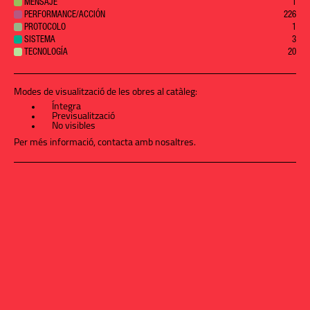
MENSAJE
1
PERFORMANCE/ACCIÓN
226
PROTOCOLO
1
SISTEMA
3
TECNOLOGÍA
20
Modes de visualització de les obres al catàleg:
Íntegra
Previsualització
No visibles
Per més informació,
contacta amb nosaltres
.