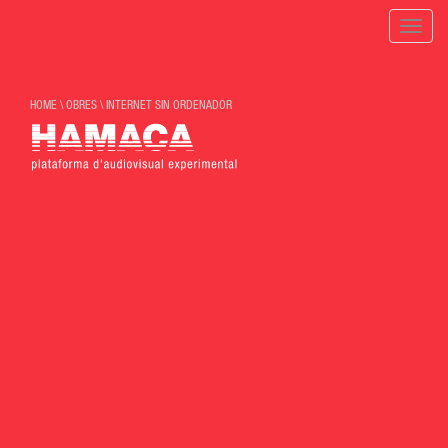
Toggle
naviga
HOME
\
OBRES
\
INTERNET SIN ORDENADOR