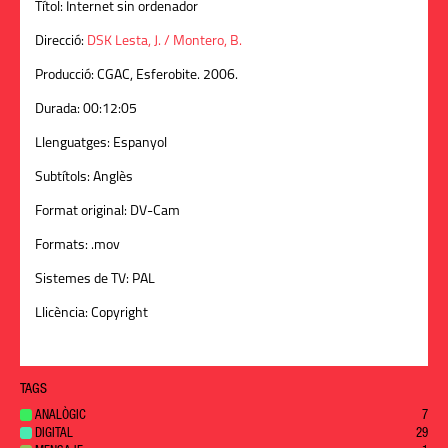
Títol:
Internet sin ordenador
Direcció:
DSK Lesta, J. / Montero, B.
Producció:
CGAC, Esferobite. 2006.
Durada:
00:12:05
Llenguatges:
Espanyol
Subtítols:
Anglès
Format original:
DV-Cam
Formats:
.mov
Sistemes de TV:
PAL
Llicència:
Copyright
TAGS
ANALÒGIC
7
DIGITAL
29