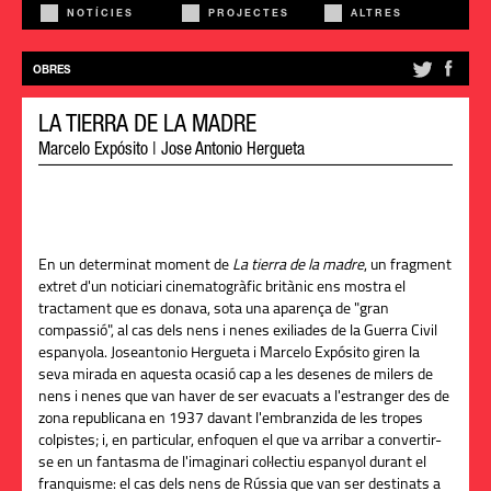
NOTÍCIES
PROJECTES
ALTRES
OBRES
LA TIERRA DE LA MADRE
Marcelo Expósito
|
Jose Antonio Hergueta
En un determinat moment de
La tierra de la madre
, un fragment
extret d'un noticiari cinematogràfic britànic ens mostra el
tractament que es donava, sota una aparença de "gran
compassió", al cas dels nens i nenes exiliades de la Guerra Civil
espanyola.
Joseantonio Hergueta
i Marcelo Expósito giren la
seva mirada en aquesta ocasió cap a les desenes de milers de
nens i nenes que van haver de ser evacuats a l'estranger des de
zona republicana en 1937 davant l'embranzida de les tropes
colpistes; i, en particular, enfoquen el que va arribar a convertir-
se en un fantasma de l'imaginari col·lectiu espanyol durant el
franquisme: el cas dels nens de Rússia que van ser destinats a