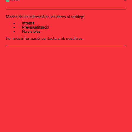
RUSIA
3
Modes de visualització de les obres al catàleg:
Íntegra
Previsualització
No visibles
Per més informació,
contacta amb nosaltres
.