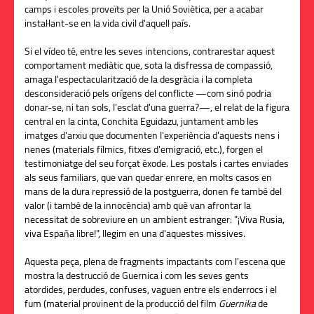
camps i escoles proveïts per la Unió Soviètica, per a acabar
instal·lant-se en la vida civil d'aquell país.
Si el vídeo té, entre les seves intencions, contrarestar aquest
comportament mediàtic que, sota la disfressa de compassió,
amaga l'espectacularització de la desgràcia i la completa
desconsideració pels orígens del conflicte —com sinó podria
donar-se, ni tan sols, l'esclat d'una guerra?—, el relat de la figura
central en la cinta, Conchita Eguidazu, juntament amb les
imatges d'arxiu que documenten l'experiència d'aquests nens i
nenes (materials fílmics, fitxes d'emigració, etc.), forgen el
testimoniatge del seu forçat èxode. Les postals i cartes enviades
als seus familiars, que van quedar enrere, en molts casos en
mans de la dura repressió de la postguerra, donen fe també del
valor (i també de la innocència) amb què van afrontar la
necessitat de sobreviure en un ambient estranger: "¡Viva Rusia,
viva España libre!", llegim en una d'aquestes missives.
Aquesta peça, plena de fragments impactants com l'escena que
mostra la destrucció de Guernica i com les seves gents
atordides, perdudes, confuses, vaguen entre els enderrocs i el
fum (material provinent de la producció del film
Guernika
de