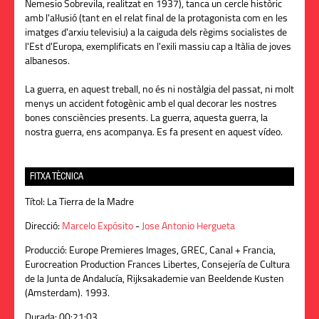
Nemesio Sobrevila, realitzat en 1937), tanca un cercle històric
amb l'al·lusió (tant en el relat final de la protagonista com en les
imatges d'arxiu televisiu) a la caiguda dels règims socialistes de
l'Est d'Europa, exemplificats en l'exili massiu cap a Itàlia de joves
albanesos.
La guerra, en aquest treball, no és ni nostàlgia del passat, ni molt
menys un accident fotogènic amb el qual decorar les nostres
bones consciències presents. La guerra, aquesta guerra, la
nostra guerra, ens acompanya. Es fa present en aquest vídeo.
FITXA TÈCNICA
Títol:
La Tierra de la Madre
Direcció:
Marcelo Expósito
-
Jose Antonio Hergueta
Producció:
Europe Premieres Images, GREC, Canal + Francia,
Eurocreation Production Frances Libertes, Consejería de Cultura
de la Junta de Andalucía, Rijksakademie van Beeldende Kusten
(Amsterdam). 1993.
Durada:
00:21:03