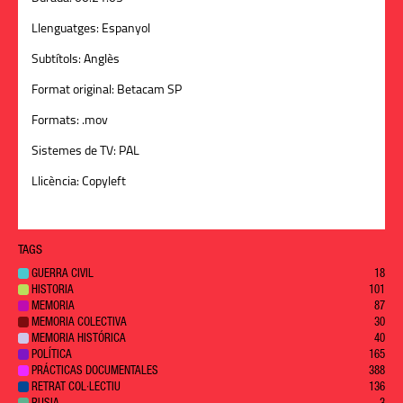
Llenguatges:
Espanyol
Subtítols:
Anglès
Format original:
Betacam SP
Formats:
.mov
Sistemes de TV:
PAL
Llicència:
Copyleft
TAGS
GUERRA CIVIL
18
HISTORIA
101
MEMORIA
87
MEMORIA COLECTIVA
30
MEMORIA HISTÓRICA
40
POLÍTICA
165
PRÁCTICAS DOCUMENTALES
388
RETRAT COL·LECTIU
136