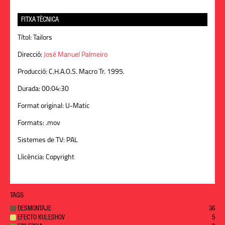
FITXA TÈCNICA
Títol:
Tailors
Direcció:
José Manuel Palmeiro
Producció:
C.H.A.O.S. Macro Tr. 1995.
Durada:
00:04:30
Format original:
U-Matic
Formats:
.mov
Sistemes de TV:
PAL
Llicència:
Copyright
TAGS
DESMONTAJE
36
EFECTO KULESHOV
5