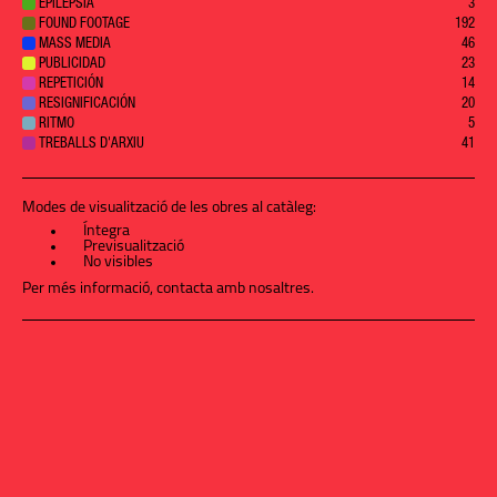
EPILEPSIA
3
FOUND FOOTAGE
192
MASS MEDIA
46
PUBLICIDAD
23
REPETICIÓN
14
RESIGNIFICACIÓN
20
RITMO
5
TREBALLS D'ARXIU
41
Modes de visualització de les obres al catàleg:
Íntegra
Previsualització
No visibles
Per més informació,
contacta amb nosaltres
.