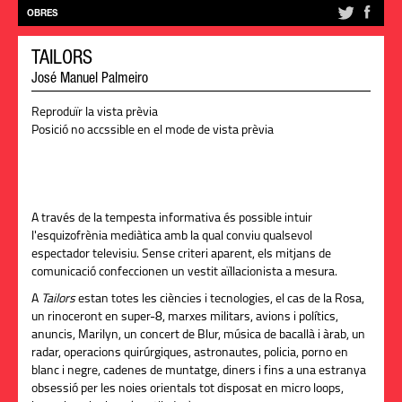
OBRES
TAILORS
José Manuel Palmeiro
Reproduïr la vista prèvia
Posició no accssible en el mode de vista prèvia
A través de la tempesta informativa és possible intuir
l'esquizofrènia mediàtica amb la qual conviu qualsevol
espectador televisiu. Sense criteri aparent, els mitjans de
comunicació confeccionen un vestit aïllacionista a mesura.
A
Tailors
estan totes les ciències i tecnologies, el cas de la Rosa,
un rinoceront en super-8, marxes militars, avions i polítics,
anuncis, Marilyn, un concert de Blur, música de bacallà i àrab, un
radar, operacions quirúrgiques, astronautes, policia, porno en
blanc i negre, cadenes de muntatge, diners i fins a una estranya
obsessió per les noies orientals tot disposat en micro loops,