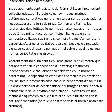
insercions i raions (o ratllades).
Els solapaments contradictoris de
Tailors
utilitzen l'inconscient
col·lectiu, educat en l'efecte Kulechov —dues imatges
autònomes correlatives generen un tercer sentit–, traslladen a
l'espectador a una terra de ningú. Com en una turmix, les
referències dels fetitxes femenins són alternades amb imatges
de potència militar (acords i conflictes), barrejats en una
tempesta de flaixos subliminals, com si a través d'un constant
parpelleig s'albirés la realitat pel cua d'ull. L'evolució sincopada
d'una percepció difusa no permet anhel sobre el qual no es veu,
només curiositat en l'entrevist.
Aparentment no hi ha sentit en l'amalgama, sinó el mateix que
pot aparèixer en la condensació d'un zàping, fragments
independents que casualment coincideixen en un moment
determinat. La capacitat de crear idees particulars en emplenar
les llacunes d'informació dóna pas a un pensament dissolut. En
un ordre particular de desclassificació d'imatges i sons incideix a
demostrar la seva inevitable manipulació.
Tailors
resulta una
recitació esquizofrènica que albira el no-res nihilista des de la
saturació mediàtica (perquè la sastreria de la primera planta està
cremant).